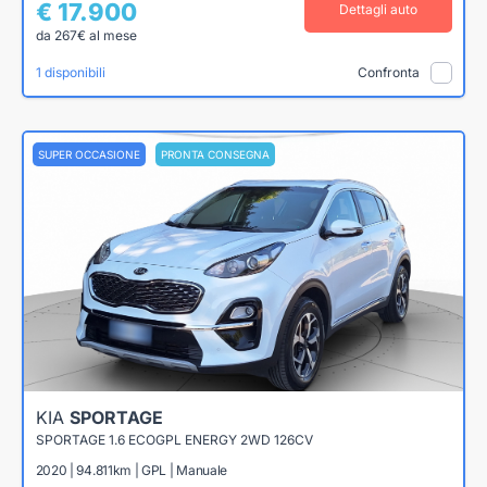
€ 17.900
Dettagli auto
da 267€ al mese
1 disponibili
Confronta
SUPER OCCASIONE
PRONTA CONSEGNA
KIA
SPORTAGE
SPORTAGE 1.6 ECOGPL ENERGY 2WD 126CV
2020 | 94.811km | GPL | Manuale