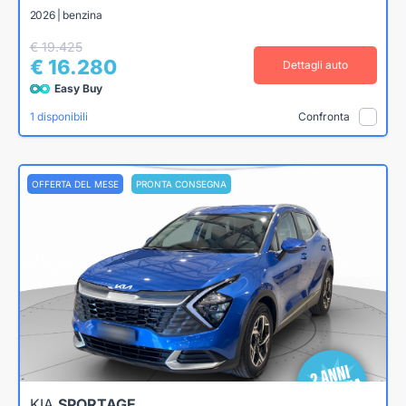
2026 | benzina
€ 19.425
€ 16.280
Dettagli auto
Easy Buy
1 disponibili
Confronta
OFFERTA DEL MESE
PRONTA CONSEGNA
KIA
SPORTAGE