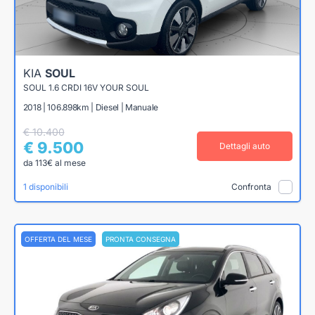
KIA
SOUL
SOUL 1.6 CRDI 16V YOUR SOUL
2018 | 106.898km | Diesel | Manuale
€ 10.400
€ 9.500
Dettagli auto
da 113€ al mese
1 disponibili
Confronta
OFFERTA DEL MESE
PRONTA CONSEGNA