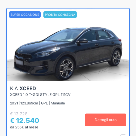
SUPER OCCASIONE
PRONTA CONSEGNA
KIA
XCEED
XCEED 1.0 T-GDI STYLE GPL 111CV
2021 | 123.869km | GPL | Manuale
€ 13.728
€ 12.540
Dettagli auto
da 255€ al mese