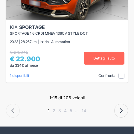
KIA
SPORTAGE
SPORTAGE 1.6 CRDI MHEV 136CV STYLE DCT
2023 | 28.257km | Ibrido | Automatico
€ 24.045
€ 22.900
Dettagli auto
da 334€ al mese
1 disponibili
Confronta
1-15 di 206 veicoli
1
2
3
4
5
...
14