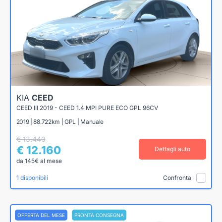
KIA
CEED
CEED III 2019 - CEED 1.4 MPI PURE ECO GPL 96CV
2019 | 88.722km | GPL | Manuale
€ 13.440
€ 12.160
Dettagli auto
da 145€ al mese
1 disponibili
Confronta
OFFERTA DEL MESE
PRONTA CONSEGNA