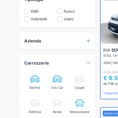
KM0
Nuovo
Aziendale
Usato
Azienda
KIA
SO
SOUL 1.6
Carrozzeria
2018 | 106
€ 10.50
€ 9.
da 113€ a
Berlina
City Car
Coupé
1 disponibi
Elettrica
Ibrida
Monovolume
SUPER OC