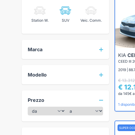
Station W.
SUV
Veic. Comm.
Marca
KIA
CE
2019 | 88
Modello
€ 13.312
€ 12
da 145€ a
Prezzo
1 disponibi
SUPER OC