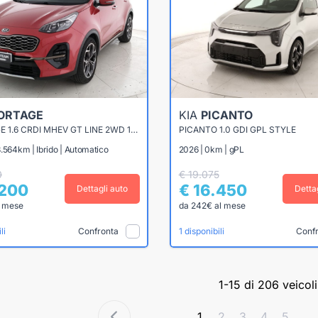
ORTAGE
KIA
PICANTO
SPORTAGE 1.6 CRDI MHEV GT LINE 2WD 136CV DCT7
PICANTO 1.0 GDI GPL STYLE
.564km | Ibrido | Automatico
2026 | 0km | gPL
0
€ 19.075
.200
€ 16.450
Dettagli auto
Detta
l mese
da 242€ al mese
Confronta
Conf
li
1 disponibili
1-15 di 206 veicoli
1
2
3
4
5
...