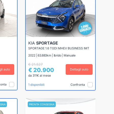
KIA
SPORTAGE
SPORTAGE 1.6 TGDI MHEV BUSINESS IMT
2022 | 63.883km | Ibrido | Manuale
€ 21.527
€ 20.900
gli auto
Dettagli auto
da 311€ al mese
ronta
Confronta
1 disponibili
EGNA
PRONTA CONSEGNA