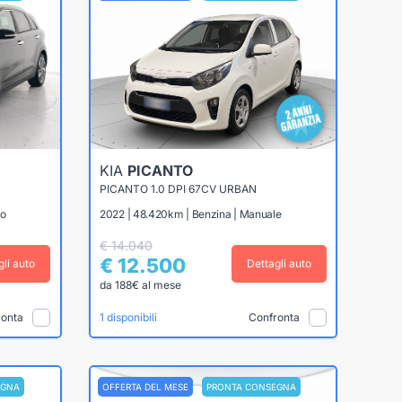
KIA
PICANTO
PICANTO 1.0 DPI 67CV URBAN
co
2022 | 48.420km | Benzina | Manuale
€ 14.040
€ 12.500
gli auto
Dettagli auto
da 188€ al mese
ronta
Confronta
1 disponibili
EGNA
OFFERTA DEL MESE
PRONTA CONSEGNA