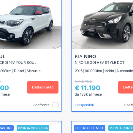
UL
KIA
NIRO
 CRDI 16V YOUR SOUL
NIRO 1.6 GDI HEV STYLE DCT
.898km | Diesel | Manuale
2016 | 90.000km | Ibrido | Automati
0
€ 12.495
500
€ 11.190
Dettagli auto
Detta
l mese
da 133€ al mese
Confronta
Conf
li
1 disponibili
CASIONE
PRONTA CONSEGNA
OFFERTA DEL MESE
PRONTA CONS