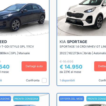
EED
KIA
SPORTAGE
0 T-GDI STYLE GPL 111CV
SPORTAGE 1.6 CRDI MHEV GT LIN
3.869km | GPL | Manuale
2022 | 162.272km | Ibrido | Automati
0
€ 16.695
.540
€ 14.950
Dettagli auto
Detta
l mese
da 221€ al mese
Confronta
Conf
li
1 disponibili
CASIONE
PRONTA CONSEGNA
OFFERTA DEL MESE
PRONTA CONS