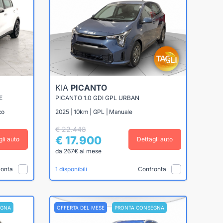
KIA
PICANTO
E
PICANTO 1.0 GDI GPL URBAN
co
2025 | 10km | GPL | Manuale
€ 22.448
€ 17.900
gli auto
Dettagli auto
da 267€ al mese
ronta
Confronta
1 disponibili
EGNA
OFFERTA DEL MESE
PRONTA CONSEGNA