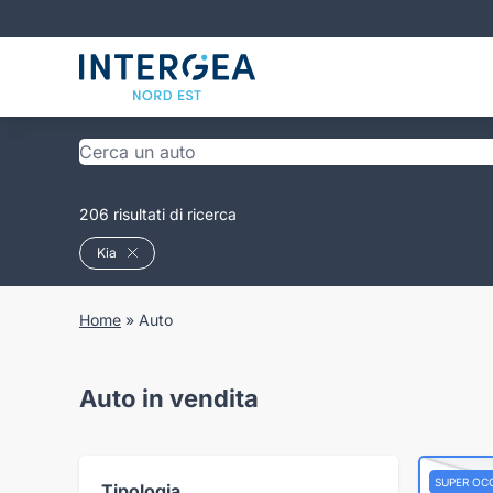
206 risultati di ricerca
Kia
Home
»
Auto
Auto in vendita
SUPER OC
Tipologia