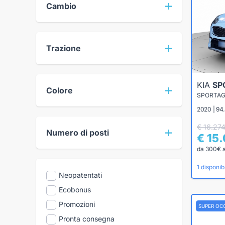
Cambio
Trazione
KIA
SP
Colore
2020 | 94
€ 16.27
Numero di posti
€ 15
da 300€ 
1 disponibi
Neopatentati
Ecobonus
Promozioni
SUPER OC
Pronta consegna