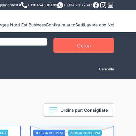
eanordest.it
+390454500489
+3904511172647
ergea Nord Est Business
Configura auto
Sedi
Lavora con Noi
Cerca
Cancella
Ordina per:
Consigliate
EGNA
OFFERTA DEL MESE
PRONTA CONSEGNA