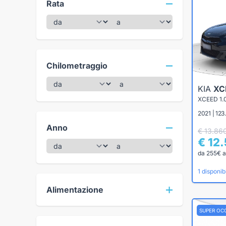
Rata
Chilometraggio
KIA
XC
XCEED 1.
2021 | 12
Anno
€ 13.86
€ 12
da 255€ a
1 disponibi
Alimentazione
SUPER OC