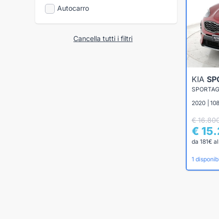
Autocarro
Cancella tutti i filtri
KIA
SP
2020 | 108
€ 16.80
€ 15
da 181€ a
1 disponibi