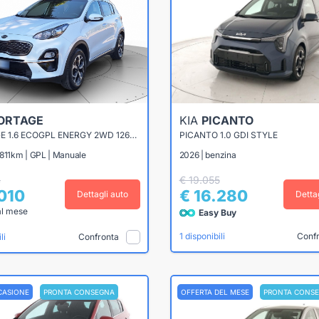
ORTAGE
KIA
PICANTO
SPORTAGE 1.6 ECOGPL ENERGY 2WD 126CV
PICANTO 1.0 GDI STYLE
.811km | GPL | Manuale
2026 | benzina
4
€ 19.055
.010
€ 16.280
Dettagli auto
Detta
al mese
Easy Buy
Conf
1 disponibili
Confronta
li
CASIONE
PRONTA CONSEGNA
OFFERTA DEL MESE
PRONTA CONS