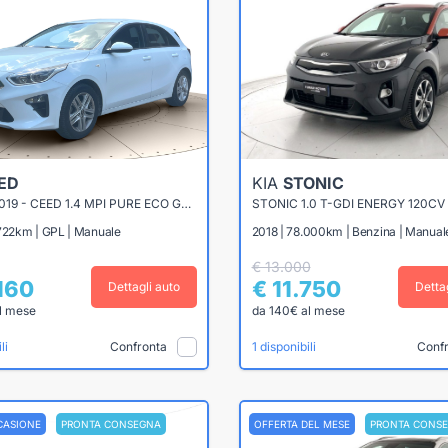
ED
KIA
STONIC
CEED III 2019 - CEED 1.4 MPI PURE ECO GPL 96CV
STONIC 1.0 T-GDI ENERGY 120CV
.722km | GPL | Manuale
2018 | 78.000km | Benzina | Manual
€ 13.000
.160
€ 11.750
Dettagli auto
Detta
l mese
da 140€ al mese
Confronta
Conf
li
1 disponibili
CASIONE
PRONTA CONSEGNA
OFFERTA DEL MESE
PRONTA CONS