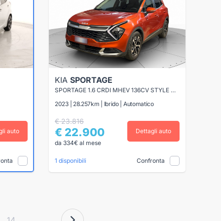
KIA
SPORTAGE
SPORTAGE 1.6 CRDI MHEV 136CV STYLE DCT
2023 | 28.257km | Ibrido | Automatico
€ 23.816
€ 22.900
gli auto
Dettagli auto
da 334€ al mese
ronta
Confronta
1 disponibili
14