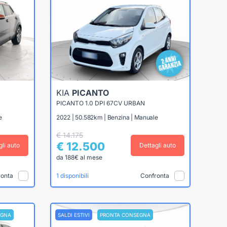
KIA
PICANTO
PICANTO 1.0 DPI 67CV URBAN
e
2022 | 50.582km | Benzina | Manuale
€ 14.175
€ 12.500
gli auto
Dettagli auto
da 188€ al mese
ronta
Confronta
1 disponibili
EGNA
SALDI ESTIVI
PRONTA CONSEGNA