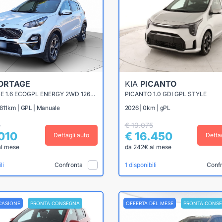
ORTAGE
KIA
PICANTO
SPORTAGE 1.6 ECOGPL ENERGY 2WD 126CV
PICANTO 1.0 GDI GPL STYLE
.811km | GPL | Manuale
2026 | 0km | gPL
4
€ 19.075
.010
€ 16.450
Dettagli auto
Detta
al mese
da 242€ al mese
Confronta
Conf
li
1 disponibili
CASIONE
PRONTA CONSEGNA
OFFERTA DEL MESE
PRONTA CONS