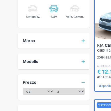
Station W.
SUV
Veic. Comm.
Marca
KIA
CE
2019 | 88
Modello
€ 13.184
€ 12
da 145€ a
Prezzo
1 disponibi
SUPER OC