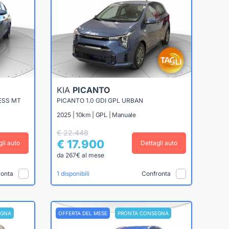
KIA
PICANTO
ESS MT
PICANTO 1.0 GDI GPL URBAN
2025 | 10km | GPL | Manuale
€ 22.448
€ 17.900
gli auto
Dettagli auto
da 267€ al mese
ronta
Confronta
1 disponibili
EGNA
OFFERTA DEL MESE
PRONTA CONSEGNA