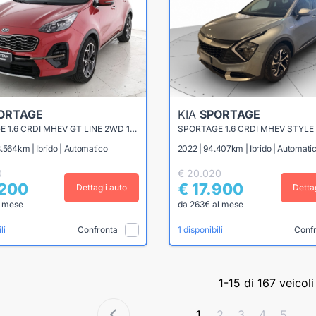
ORTAGE
KIA
SPORTAGE
SPORTAGE 1.6 CRDI MHEV GT LINE 2WD 136CV DCT7
SPORTAGE 1.6 CRDI MHEV STYLE
.564km | Ibrido | Automatico
2022 | 94.407km | Ibrido | Automati
0
€ 20.020
.200
€ 17.900
Dettagli auto
Detta
l mese
da 263€ al mese
Confronta
Conf
li
1 disponibili
1-15 di 167 veicoli
1
2
3
4
5
...