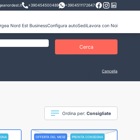
eanordest.it
+390454500489
+3904511172647
ergea Nord Est Business
Configura auto
Sedi
Lavora con Noi
Cerca
Cancella
Ordina per:
Consigliate
EGNA
OFFERTA DEL MESE
PRONTA CONSEGNA