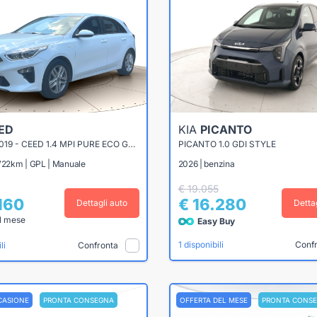
ED
KIA
PICANTO
CEED III 2019 - CEED 1.4 MPI PURE ECO GPL 96CV
PICANTO 1.0 GDI STYLE
.722km | GPL | Manuale
2026 | benzina
€ 19.055
.160
€ 16.280
Dettagli auto
Detta
l mese
Easy Buy
Conf
1 disponibili
Confronta
li
CASIONE
PRONTA CONSEGNA
OFFERTA DEL MESE
PRONTA CONS