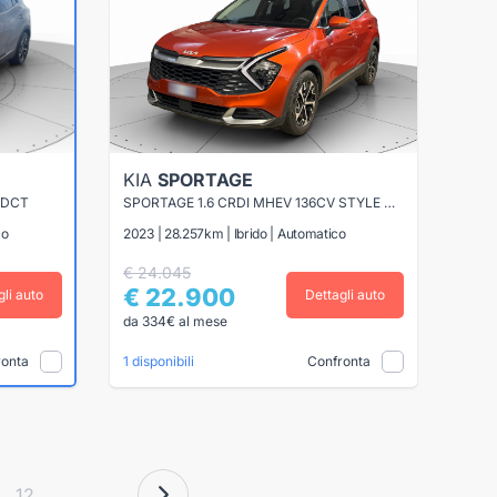
KIA
SPORTAGE
 DCT
SPORTAGE 1.6 CRDI MHEV 136CV STYLE DCT
co
2023 | 28.257km | Ibrido | Automatico
€ 24.045
€ 22.900
gli auto
Dettagli auto
da 334€ al mese
ronta
Confronta
1 disponibili
12