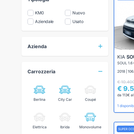
KM0
Nuovo
Aziendale
Usato
Azienda
KIA
SO
SOUL 1.6
Carrozzeria
2018 | 106
€ 10.40
€ 9.
da 113€ a
Berlina
City Car
Coupé
1 disponibi
Elettrica
Ibrida
Monovolume
SUPER OC