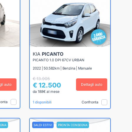
KIA
PICANTO
PICANTO 1.0 DPI 67CV URBAN
2022 | 50.582km | Benzina | Manuale
€ 13.905
€ 12.500
gli auto
Dettagli auto
da 188€ al mese
ronta
Confronta
1 disponibili
EGNA
SALDI ESTIVI
PRONTA CONSEGNA