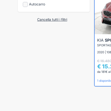
Autocarro
Cancella tutti i filtri
KIA
SP
2020 | 108
€ 16.48
€ 15
da 181€ a
1 disponibi