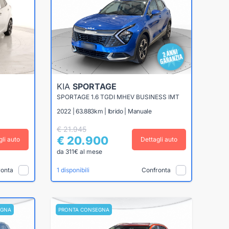
KIA
SPORTAGE
SPORTAGE 1.6 TGDI MHEV BUSINESS IMT
2022 | 63.883km | Ibrido | Manuale
€ 21.945
€ 20.900
gli auto
Dettagli auto
da 311€ al mese
ronta
Confronta
1 disponibili
EGNA
PRONTA CONSEGNA