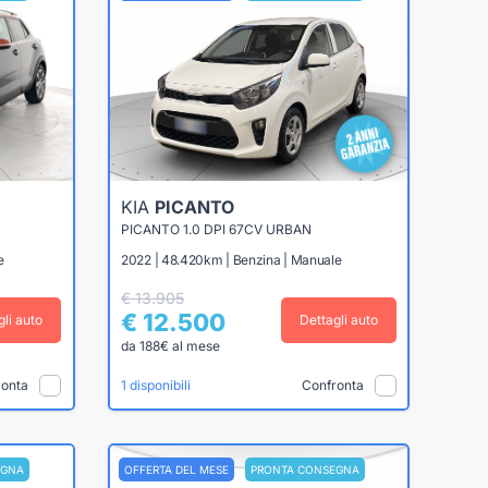
KIA
PICANTO
PICANTO 1.0 DPI 67CV URBAN
e
2022 | 48.420km | Benzina | Manuale
€ 13.905
€ 12.500
gli auto
Dettagli auto
da 188€ al mese
ronta
Confronta
1 disponibili
EGNA
OFFERTA DEL MESE
PRONTA CONSEGNA