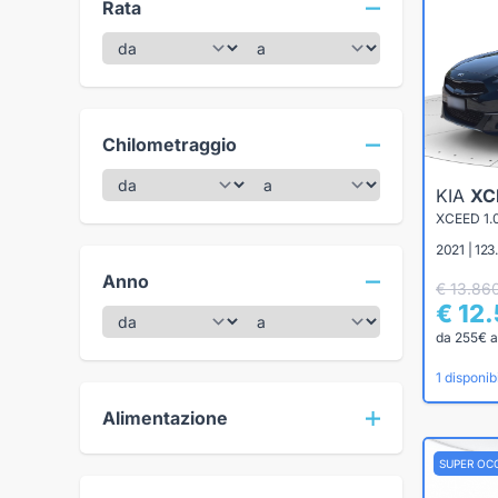
Rata
Chilometraggio
KIA
XC
XCEED 1.
2021 | 12
Anno
€ 13.86
€ 12
da 255€ a
1 disponibi
Alimentazione
SUPER OC