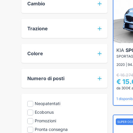
Cambio
Trazione
KIA
SP
Colore
2020 | 94
€ 16.27
Numero di posti
€ 15
da 300€ 
1 disponibi
Neopatentati
Ecobonus
Promozioni
SUPER OC
Pronta consegna