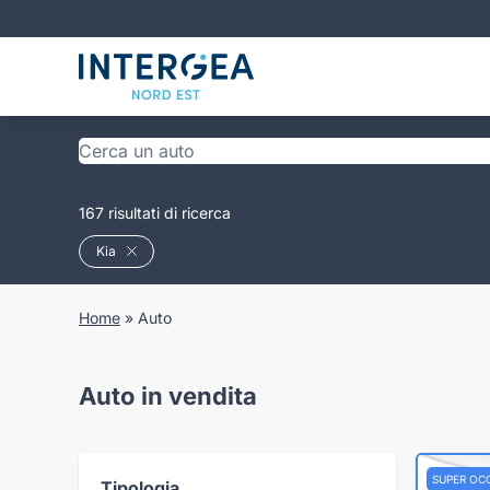
167 risultati di ricerca
Kia
Home
»
Auto
Auto in vendita
SUPER OC
Tipologia