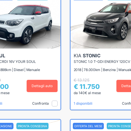
UL
KIA
STONIC
 CRDI 16V YOUR SOUL
STONIC 1.0 T-GDI ENERGY 120CV
.898km | Diesel | Manuale
2018 | 78.000km | Benzina | Manual
0
€ 13.125
500
€ 11.750
Dettagli auto
Detta
l mese
da 140€ al mese
Confronta
Conf
li
1 disponibili
CASIONE
PRONTA CONSEGNA
OFFERTA DEL MESE
PRONTA CONS