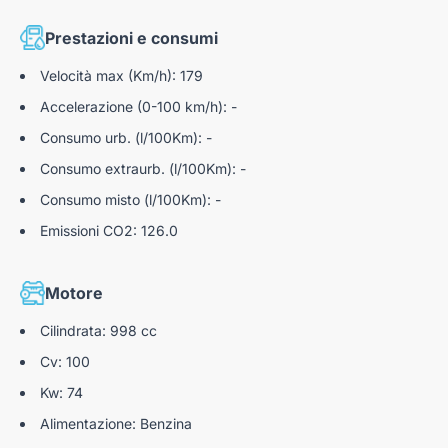
Aletta parasole lato guida con specchietto di
cortesia
Blocco portiere per bambini
Prestazioni e consumi
Aletta parasole lato passeggero con specchietto di
Intelligent Speed Limit Assist (ISLA)
Velocità max (Km/h): 179
cortesia
Freni a disco anteriori
Accelerazione (0-100 km/h): -
Stop & Go (ISG)
Consumo urb. (l/100Km): -
Freni A Disco Posteriori
Consumo extraurb. (l/100Km): -
Lane Following Assist (LFA)
Consumo misto (l/100Km): -
Lane Keeping Assist (LKA)
Emissioni CO2: 126.0
Sensori Di Parcheggio Anteriori E Posteriori
Retrocamera con linee guida dinamiche
Motore
Cilindrata: 998 cc
Cv: 100
Kw: 74
Alimentazione: Benzina