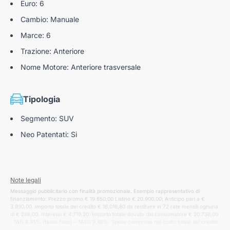
Euro: 6
Cambio: Manuale
Marce: 6
Trazione: Anteriore
Nome Motore: Anteriore trasversale
Tipologia
Segmento: SUV
Neo Patentati: Si
Note legali
Messaggio pubblicitario con finalità promozionale. Esempio rappresentativo di
finanziamento: Prezzo promo € 19.650,00 Listino € 20.900,00; Anticipo pari a €
3.930,00. Importo totale del credito € 16.016,80 da restituire in 72 rate mensili ognuna
di € 288,00. Interessi € 4.719,20. Importo totale dovuto dal consumatore € 20.736,00
. TAN 8,95% (tasso fisso) – TAEG 9,98%. Spese comprese nel costo totale del credito:
spese istruttoria pratica € 300,00, incasso rata € 1,00 cad. a mezzo SDD, produzione