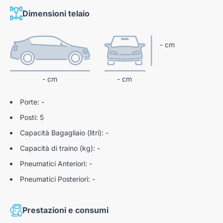
km 0 e automobili usate garantite con oltre 100 controlli pre-
Dimensioni telaio
consegna.
- cm
N188359
- cm
- cm
Porte: -
Posti: 5
Capacità Bagagliaio (litri): -
Capacità di traino (kg): -
Pneumatici Anteriori: -
Pneumatici Posteriori: -
Prestazioni e consumi