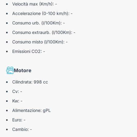
Velocità max (Km/h): -
Accelerazione (0-100 km/h): -
Consumo urb. (l/100Km): -
Consumo extraurb. (l/100Km): -
Consumo misto (l/100Km): -
Emissioni CO2: -
Motore
Cilindrata: 998 cc
Cv: -
Kw: -
Alimentazione: gPL
Euro: -
Cambio: -