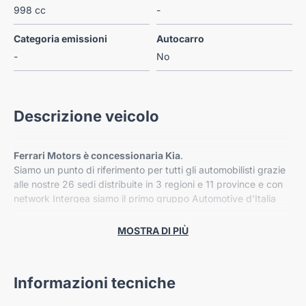
998 cc
-
Categoria emissioni
Autocarro
-
No
Descrizione veicolo
Ferrari Motors è concessionaria Kia
.
Siamo un punto di riferimento per tutti gli automobilisti grazie
alle nostre 26 sedi distribuite in 3 regioni e 11 province e con
network Intergea siamo il primo gruppo Automotive d’Italia
per auto vendute.
Certi di poterti consigliare al meglio ti invitiamo a contattarci
MOSTRA DI PIÙ
per avere tutte le informazioni sulla vettura che desideri.
Informazioni tecniche
Nelle nostre 40 sedi inoltre trovi ampia varietà di automobili