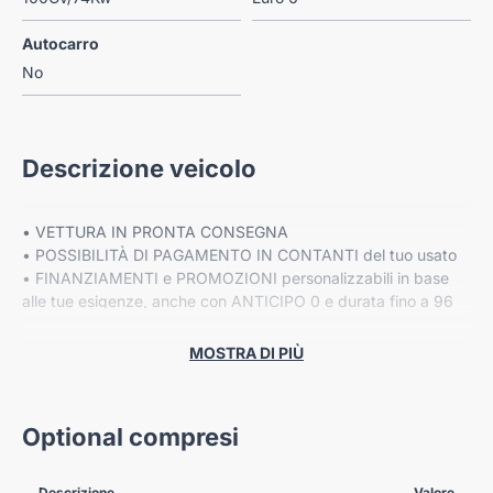
Autocarro
No
Descrizione veicolo
• VETTURA IN PRONTA CONSEGNA
• POSSIBILITÀ DI PAGAMENTO IN CONTANTI del tuo usato
• FINANZIAMENTI e PROMOZIONI personalizzabili in base
alle tue esigenze, anche con ANTICIPO 0 e durata fino a 96
mesi
• Fino a 8 ANNI DI GARANZIA ESTESA Cover Gear*
MOSTRA DI PIÙ
VIENI A TROVARCI NELLE NOSTRE SEDI:
Optional compresi
-VERONA, Corso Milano 88/B
-VERONA, Via Fermi 41
-VERONA, Via Gardesane 66
Descrizione
Valore