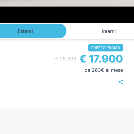
Esterni
Interni
PREZZO PROMO
€ 17.900
€ 25.338
da 263€ al mese