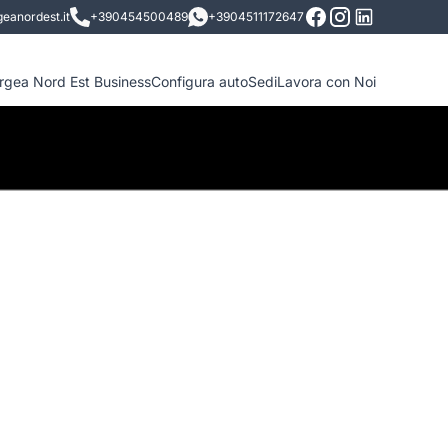
eanordest.it
+390454500489
+3904511172647
ergea Nord Est Business
Configura auto
Sedi
Lavora con Noi