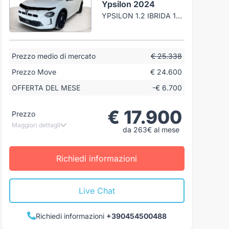
Ypsilon 2024
YPSILON 1.2 IBRIDA 100CV E-DCT
Prezzo medio di mercato
€ 25.338
Prezzo Move
€ 24.600
OFFERTA DEL MESE
-€ 6.700
€ 17.900
Prezzo
Maggiori dettagli
da 263€ al mese
Richiedi informazioni
Live Chat
Richiedi informazioni
+390454500488