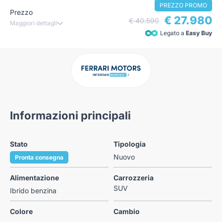
PREZZO PROMO
Prezzo
€ 27.980
€ 40.590
Maggiori dettagli
Legato a
Easy Buy
Informazioni principali
Stato
Tipologia
Nuovo
Pronta consegna
Alimentazione
Carrozzeria
SUV
Ibrido benzina
Colore
Cambio