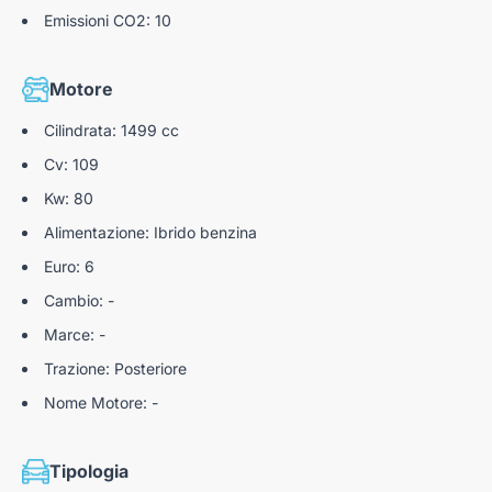
Emissioni CO2: 10
ELK - sistema avanzato di mantenimento della corsia
ACC - cruise control adattativo
Motore
Sensori anteriori e posteriori con retrocamera
Cilindrata: 1499 cc
4 modalità di guida
Cv: 109
Telecamera panoramica 360°
Kw: 80
Alimentazione: Ibrido benzina
Euro: 6
Cambio: -
Marce: -
Trazione: Posteriore
Nome Motore: -
Tipologia