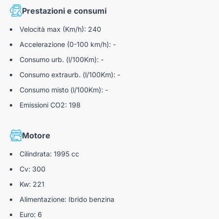
Blind Spot Monitor
Prestazioni e consumi
Chrome Finish
Traffic Sign Recognition
Light Body cover
Velocità max (Km/h): 240
Passive Speed Limiter
Accelerazione (0-100 km/h): -
Single Rate Suspension
Standard Brake Calipers
Consumo urb. (l/100Km): -
Performance Braking System
Consumo extraurb. (l/100Km): -
Mechanical Differential
Consumo misto (l/100Km): -
Emissioni CO2: 198
Adaptive Cruise Control (with Stop&Go)
Front And Rear Parking Sensors
Motore
Rear view camera with dynamic grid lines
Cilindrata: 1995 cc
Active Driving Assist
Cv: 300
Kw: 221
Alimentazione: Ibrido benzina
Euro: 6