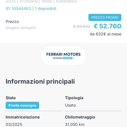
2025 | 31.050km | Ibrido | Automatico
ID: 10544463
| 1 disponibili
PREZZO PROMO
Prezzo
€ 52.760
€ 60.632
Maggiori dettagli
da 632€ al mese
Informazioni principali
Stato
Tipologia
Usato
Pronta consegna
Immatricolazione
Chilometraggio
03/2025
31.050 km