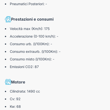
Sistema intelligente frenata in città ant. (SCBS) con
Pneumatici Posteriori: -
riconoscimento di veicoli pedoni e ciclisti
Prestazioni e consumi
Velocità max (Km/h): 175
Accelerazione (0-100 km/h): -
Consumo urb. (l/100Km): -
Consumo extraurb. (l/100Km): -
Consumo misto (l/100Km): -
Emissioni CO2: 87
Motore
Cilindrata: 1490 cc
Cv: 92
Kw: 68