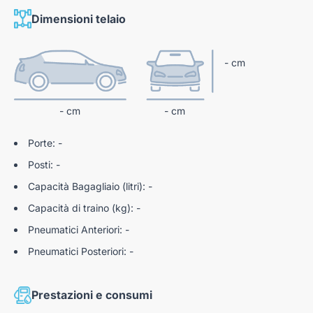
km 0 e automobili usate garantite con oltre 100 controlli pre-
Dimensioni telaio
consegna.
- cm
N186903
- cm
- cm
Porte: -
Posti: -
Capacità Bagagliaio (litri): -
Capacità di traino (kg): -
Pneumatici Anteriori: -
Pneumatici Posteriori: -
Prestazioni e consumi