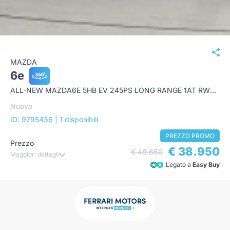
MAZDA
6e
ALL-NEW MAZDA6E 5HB EV 245PS LONG RANGE 1AT RWD TAKUMI PLUS
Nuovo
ID: 9795436
| 1 disponibili
PREZZO PROMO
Prezzo
€ 38.950
€ 48.660
Maggiori dettagli
Legato a
Easy Buy