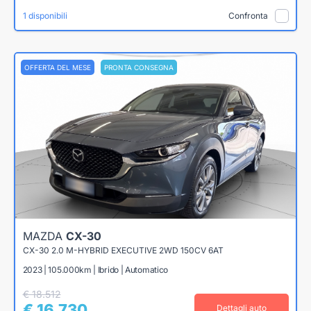
1 disponibili
Confronta
OFFERTA DEL MESE
PRONTA CONSEGNA
MAZDA
CX-30
CX-30 2.0 M-HYBRID EXECUTIVE 2WD 150CV 6AT
2023 | 105.000km | Ibrido | Automatico
€ 18.512
€ 16.730
Dettagli auto