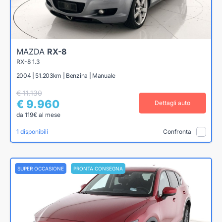
MAZDA
RX-8
RX-8 1.3
2004 | 51.203km | Benzina | Manuale
€ 11.130
€ 9.960
Dettagli auto
da 119€ al mese
1 disponibili
Confronta
SUPER OCCASIONE
PRONTA CONSEGNA