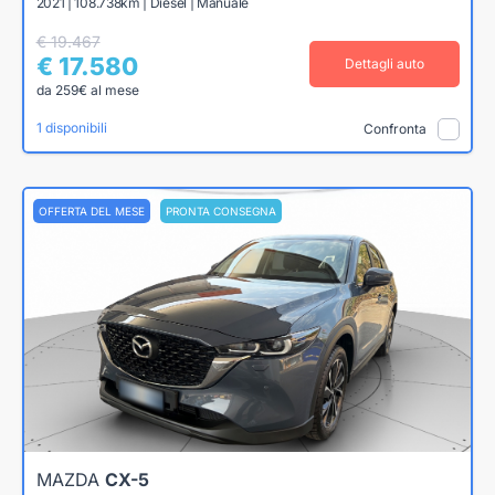
2021 | 108.738km | Diesel | Manuale
€ 19.467
€ 17.580
Dettagli auto
da 259€ al mese
1 disponibili
Confronta
OFFERTA DEL MESE
PRONTA CONSEGNA
MAZDA
CX-5