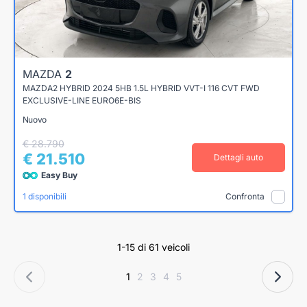
MAZDA
2
MAZDA2 HYBRID 2024 5HB 1.5L HYBRID VVT-I 116 CVT FWD
EXCLUSIVE-LINE EURO6E-BIS
Nuovo
€ 28.790
€ 21.510
Dettagli auto
Easy Buy
1 disponibili
Confronta
1-15 di 61 veicoli
1
2
3
4
5