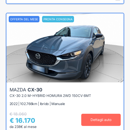
OFFERTA DEL MESE
PRONTA CONSEGNA
MAZDA
CX-30
CX-30 2.0 M-HYBRID HOMURA 2WD 150CV 6MT
2022 | 102.766km | Ibrido | Manuale
€ 18.060
€ 16.170
Dettagli auto
da 238€ al mese