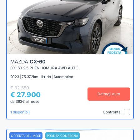
MAZDA
CX-60
CX-60 2.5 PHEV HOMURA AWD AUTO
2023 | 75.372km | Ibrido | Automatico
€ 32.550
€ 27.900
Dettagli auto
da 393€ al mese
1 disponibili
Confronta
OFFERTA DEL MESE
PRONTA CONSEGNA