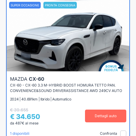
SUPER OCCASIONE
PRONTA CONSEGNA
MAZDA
CX-60
CX-60 - CX-60 3.3 M-HYBRID BOOST HOMURA TETTO PAN.
CONVENIENCE&SOUND DRIVERASSISTANCE AWD 249CV AUTO
2024 | 40.691km | Ibrido | Automatico
€ 39.655
€ 34.650
Dettagli auto
da 487€ al mese
1 disponibili
Confronta