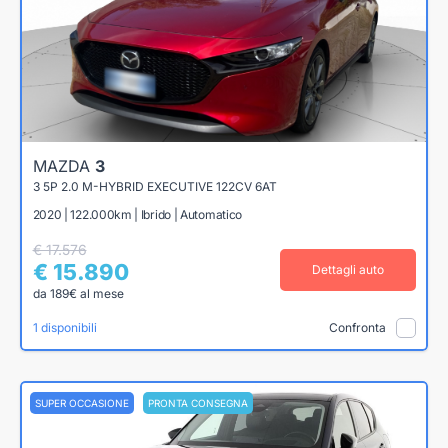
MAZDA
3
3 5P 2.0 M-HYBRID EXECUTIVE 122CV 6AT
2020 | 122.000km | Ibrido | Automatico
€ 17.576
€ 15.890
Dettagli auto
da 189€ al mese
1 disponibili
Confronta
SUPER OCCASIONE
PRONTA CONSEGNA