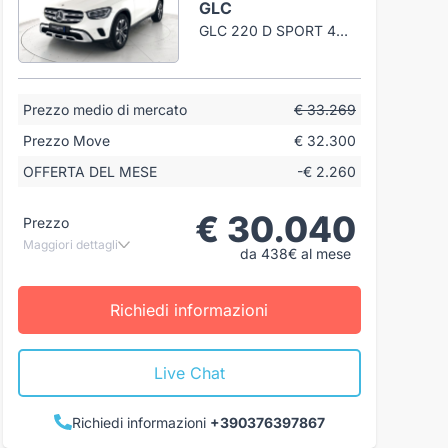
GLC
GLC 220 D SPORT 4MATIC AUTO
Prezzo medio di mercato
€ 33.269
Prezzo Move
€ 32.300
OFFERTA DEL MESE
-€ 2.260
€ 30.040
Prezzo
Maggiori dettagli
da 438€ al mese
Richiedi informazioni
Live Chat
Richiedi informazioni
+390376397867