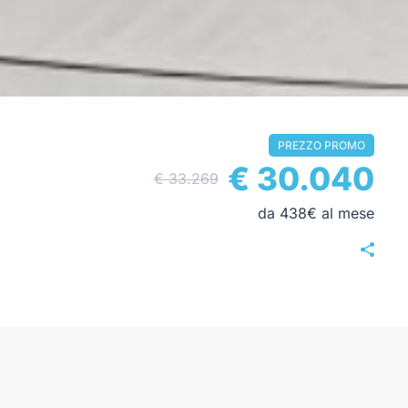
PREZZO PROMO
€ 30.040
€ 33.269
da 438€ al mese