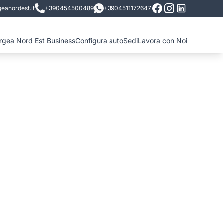
eanordest.it
+390454500489
+3904511172647
ergea Nord Est Business
Configura auto
Sedi
Lavora con Noi