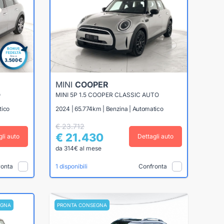
MINI
COOPER
O
MINI 5P 1.5 COOPER CLASSIC AUTO
tico
2024 | 65.774km | Benzina | Automatico
€ 23.712
€ 21.430
gli auto
Dettagli auto
da 314€ al mese
ronta
Confronta
1 disponibili
EGNA
PRONTA CONSEGNA