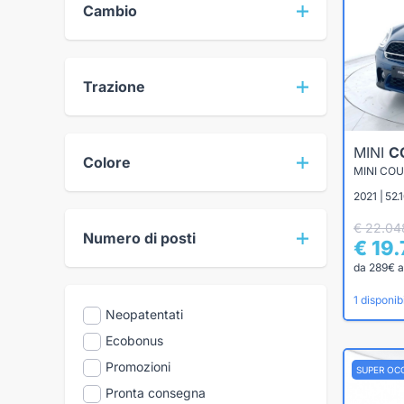
Cambio
Trazione
MINI
C
Colore
2021 | 52.
€ 22.04
Numero di posti
€ 19
da 289€ a
1 disponibi
Neopatentati
Ecobonus
Promozioni
SUPER OC
Pronta consegna