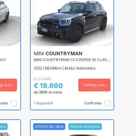
MINI
COUNTRYMAN
5CV
MINI COUNTRYMAN 1.5 COOPER SE CLASSIC ALL4 AUTO
2022 | 88.084km | Ibrido | Automatico
€ 21.945
€ 19.860
gli auto
Dettagli auto
da 389€ al mese
ronta
Confronta
1 disponibili
GNA
OFFERTA DEL MESE
PRONTA CONSEGNA