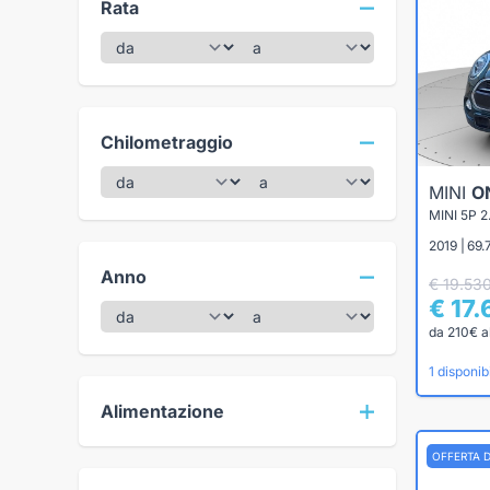
Rata
Chilometraggio
MINI
O
MINI 5P 
2019 | 69
Anno
€ 19.53
€ 17
da 210€ a
1 disponibi
Alimentazione
OFFERTA 