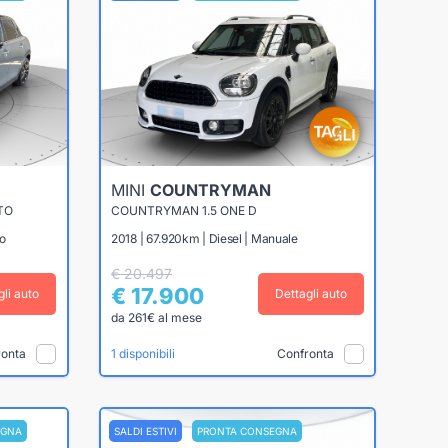
MINI
COUNTRYMAN
TO
COUNTRYMAN 1.5 ONE D
co
2018 | 67.920km | Diesel | Manuale
€ 20.497
€ 17.900
gli auto
Dettagli auto
da 261€ al mese
ronta
Confronta
1 disponibili
EGNA
SALDI ESTIVI
PRONTA CONSEGNA