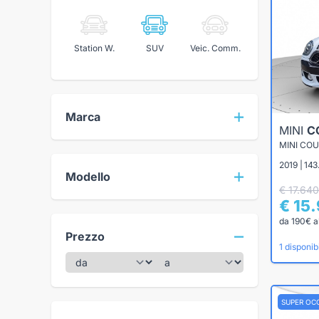
Station W.
SUV
Veic. Comm.
Marca
MINI
C
2019 | 143
Modello
€ 17.640
€ 15
da 190€ a
Prezzo
1 disponibi
SUPER OC