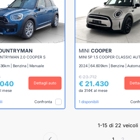
OUNTRYMAN
MINI
COOPER
UNTRYMAN 2.0 COOPER S
MINI 5P 1.5 COOPER CLASSIC AU
.536km | Benzina | Manuale
2024 | 64.609km | Benzina | Automa
8
€ 23.712
.040
€ 21.430
Dettagli auto
Detta
al mese
da 314€ al mese
Confronta
Conf
li
1 disponibili
1-15 di 22 veicoli
1
2