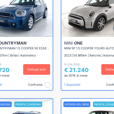
OUNTRYMAN
MINI
ONE
MINI COUNTRYMAN 1.5 COOPER SE ESSENTIAL ALL4 AUTO
MINI 5P 1.5 COOPER YOURS AUT
107km | Ibrido | Automatico
2023 | 54.895km | Benzina | Automa
8
€ 24.308
.720
€ 21.240
Dettagli auto
Detta
l mese
da 301€ al mese
Confronta
Conf
li
1 disponibili
CASIONE
PRONTA CONSEGNA
OFFERTA DEL MESE
PRONTA CONS