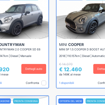
OUNTRYMAN
MINI
COOPER
UNTRYMAN 2.0 COOPER SD E6
MINI 5P 1.5 COOPER D BOOST AU
.147km | Diesel | Manuale
2018 | 110.157km | Diesel | Automati
€ 14.070
.920
€ 12.460
Dettagli auto
Detta
l mese
da 148€ al mese
Confronta
Conf
li
1 disponibili
CASIONE
PRONTA CONSEGNA
OFFERTA DEL MESE
PRONTA CONS