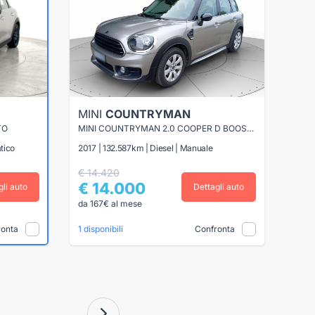
MINI
COUNTRYMAN
TO
MINI COUNTRYMAN 2.0 COOPER D BOOST ALL4
tico
2017 | 132.587km | Diesel | Manuale
€ 14.420
€ 14.000
gli auto
Dettagli auto
da 167€ al mese
ronta
Confronta
1 disponibili