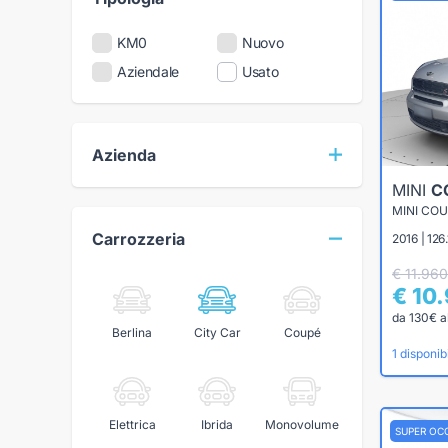
KM0
Nuovo
Aziendale
Usato
Azienda
MINI
C
MINI CO
Carrozzeria
2016 | 126
€ 11.960
€ 10
da 130€ a
Berlina
City Car
Coupé
1 disponibi
Elettrica
Ibrida
Monovolume
SUPER OC