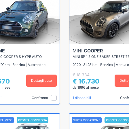
NE
MINI
COOPER
2.0 COOPER S HYPE AUTO
MINI 5P 1.5 ONE BAKER STREET 7
.790km | Benzina | Automatico
2020 | 31.281km | Benzina | Manuale
0
€ 18.334
.670
€ 16.730
Dettagli auto
Detta
l mese
da 199€ al mese
Confronta
Conf
li
1 disponibili
DEL MESE
PRONTA CONSEGNA
SUPER OCCASIONE
PRONTA CONSE