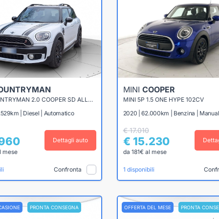
OUNTRYMAN
MINI
COOPER
MINI COUNTRYMAN 2.0 COOPER SD ALL4 AUTO
MINI 5P 1.5 ONE HYPE 102CV
.529km | Diesel | Automatico
2020 | 62.000km | Benzina | Manua
€ 17.010
.960
€ 15.230
Dettagli auto
Detta
l mese
da 181€ al mese
Confronta
Conf
li
1 disponibili
CASIONE
PRONTA CONSEGNA
OFFERTA DEL MESE
PRONTA CONS