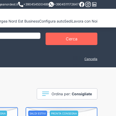
eanordest.it
+390454500489
+3904511172647
ergea Nord Est Business
Configura auto
Sedi
Lavora con Noi
Cerca
Cancella
Ordina per:
Consigliate
EGNA
SALDI ESTIVI
PRONTA CONSEGNA