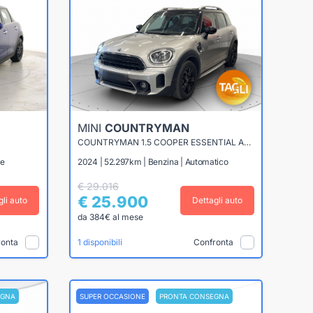
MINI
COUNTRYMAN
COUNTRYMAN 1.5 COOPER ESSENTIAL AUTO
le
2024 | 52.297km | Benzina | Automatico
€ 29.016
€ 25.900
gli auto
Dettagli auto
da 384€ al mese
ronta
Confronta
1 disponibili
EGNA
SUPER OCCASIONE
PRONTA CONSEGNA