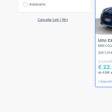
Autocarro
Cancella tutti i filtri
MINI
C
MINI CO
2021 | 41
€ 24.12
€ 22
da 428€ 
1 disponibi