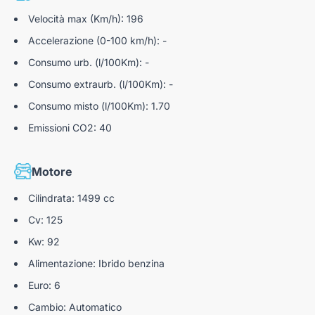
Cornice griglia COOPER S con grigia a nido d'ape in
Sensori di parcheggio PDC posteriori
Velocità max (Km/h): 196
nero opaco
MINI Driving Modes
Accelerazione (0-100 km/h): -
Eliminazione scritta modello
Consumo urb. (l/100Km): -
Paraurti posteriore specifico Cooper SE
Consumo extraurb. (l/100Km): -
Color line Carbon Black
Consumo misto (l/100Km): 1.70
Tetto e specchietti a contrasto
Emissioni CO2: 40
Terminale di scarico singolo cromato
Motore
2 alette parasole anteriori con specchietto di cortesia
Cambio automatico
Cilindrata: 1499 cc
Cv: 125
Cavo di ricarica domestica
Kw: 92
Cavo di ricarica pubblica
Alimentazione: Ibrido benzina
Euro: 6
Cambio: Automatico