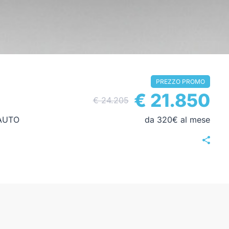
PREZZO PROMO
€ 21.850
€ 24.205
AUTO
da 320€ al mese