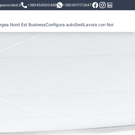
eanordest.it
+390454500489
+3904511172647
ergea Nord Est Business
Configura auto
Sedi
Lavora con Noi