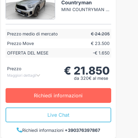
Countryman
MINI COUNTRYMAN 2.0 COOPER D ESSENTIAL AUTO
Prezzo medio di mercato
€ 24.205
Prezzo Move
€ 23.500
OFFERTA DEL MESE
-€ 1.650
€ 21.850
Prezzo
Maggiori dettagli
da 320€ al mese
Richiedi informazioni
Live Chat
Richiedi informazioni
+390376397867