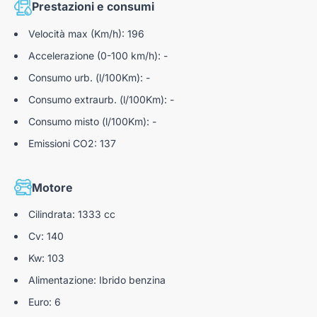
Quadro strumenti digitale da 10"
Prestazioni e consumi
Lane Departure Warning
Chiusura con doppio telecomando
Velocità max (Km/h): 196
Lane Keeping Assist
Alette parasole con specchi di cortesia
Accelerazione (0-100 km/h): -
Cruise control adattativo
Consumo urb. (l/100Km): -
Multi-sense con ambient lights
Consumo extraurb. (l/100Km): -
Freno di stazionamento elettrico con Auto-hold
Consumo misto (l/100Km): -
Sensori Di Parcheggio Anteriori E Posteriori
Emissioni CO2: 137
Telecamera posteriore
Sensore pioggia
Motore
Cilindrata: 1333 cc
Cv: 140
Kw: 103
Alimentazione: Ibrido benzina
Euro: 6