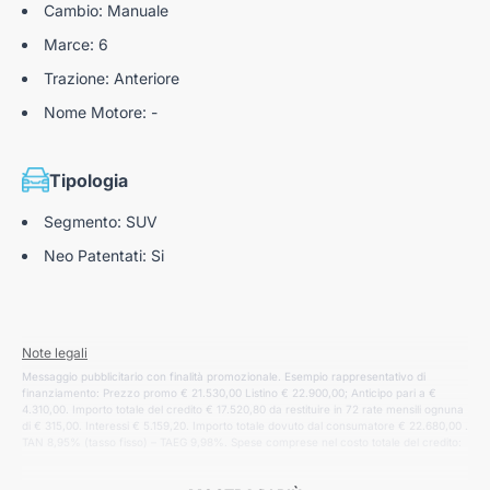
Cambio: Manuale
Marce: 6
Trazione: Anteriore
Nome Motore: -
Tipologia
Segmento: SUV
Neo Patentati: Si
Note legali
Messaggio pubblicitario con finalità promozionale. Esempio rappresentativo di
finanziamento: Prezzo promo € 21.530,00 Listino € 22.900,00; Anticipo pari a €
4.310,00. Importo totale del credito € 17.520,80 da restituire in 72 rate mensili ognuna
di € 315,00. Interessi € 5.159,20. Importo totale dovuto dal consumatore € 22.680,00 .
TAN 8,95% (tasso fisso) – TAEG 9,98%. Spese comprese nel costo totale del credito:
spese istruttoria pratica € 300,00, incasso rata € 1,00 cad. a mezzo SDD, produzione
e invio lettera conferma contratto € 1,00; comunicazione periodica annuale € 1,00