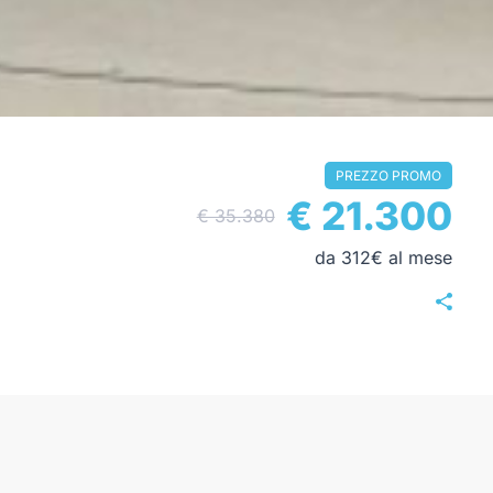
PREZZO PROMO
€ 21.300
€ 35.380
da 312€ al mese