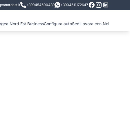
eanordest.it
+390454500489
+3904511172647
ergea Nord Est Business
Configura auto
Sedi
Lavora con Noi