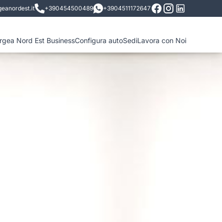
eanordest.it
+390454500489
+3904511172647
ergea Nord Est Business
Configura auto
Sedi
Lavora con Noi