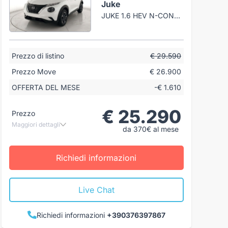
Juke
JUKE 1.6 HEV N-CONNECTA
Prezzo di listino
€ 29.590
Prezzo Move
€ 26.900
OFFERTA DEL MESE
-€ 1.610
€ 25.290
Prezzo
Maggiori dettagli
da 370€ al mese
Richiedi informazioni
Live Chat
Richiedi informazioni
+390376397867