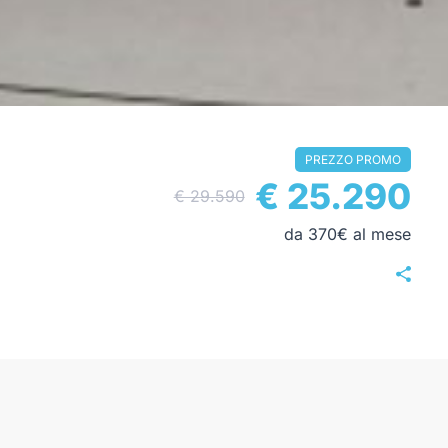
PREZZO PROMO
€ 25.290
€ 29.590
da 370€ al mese