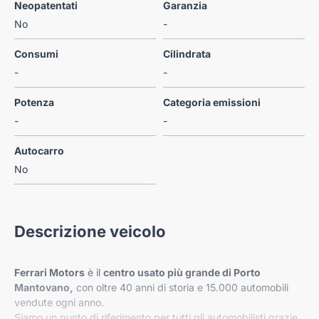
Neopatentati
Garanzia
No
-
Consumi
Cilindrata
-
-
Potenza
Categoria emissioni
-
-
Autocarro
No
Descrizione veicolo
Ferrari Motors
è il
centro usato più grande di Porto
Mantovano,
con oltre 40 anni di storia e 15.000 automobili
vendute ogni anno.
Siamo un punto di riferimento per tutti gli automobilisti grazie