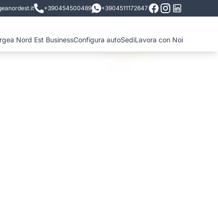
eanordest.it
+390454500489
+3904511172647
ergea Nord Est Business
Configura auto
Sedi
Lavora con Noi