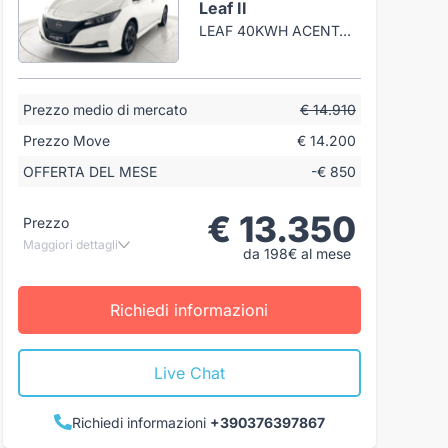
Leaf II
LEAF 40KWH ACENTA 150CV
Prezzo medio di mercato
€ 14.910
Prezzo Move
€ 14.200
OFFERTA DEL MESE
-€ 850
€ 13.350
Prezzo
Maggiori dettagli
da 198€ al mese
Richiedi informazioni
Live Chat
Richiedi informazioni
+390376397867