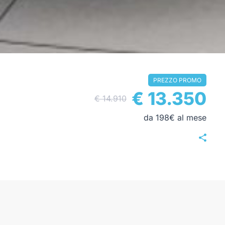
PREZZO PROMO
€ 13.350
€ 14.910
da 198€ al mese