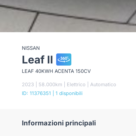
NISSAN
Leaf II
LEAF 40KWH ACENTA 150CV
2023 | 58.000km | Elettrico | Automatico
ID: 11376351
| 1 disponibili
Informazioni principali