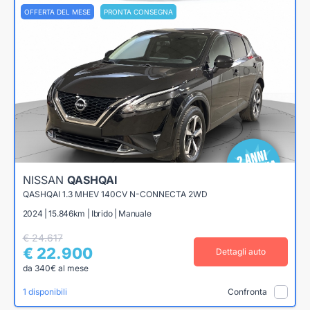
OFFERTA DEL MESE
PRONTA CONSEGNA
NISSAN
QASHQAI
QASHQAI 1.3 MHEV 140CV N-CONNECTA 2WD
2024 | 15.846km | Ibrido | Manuale
€ 24.617
€ 22.900
Dettagli auto
da 340€ al mese
1 disponibili
Confronta