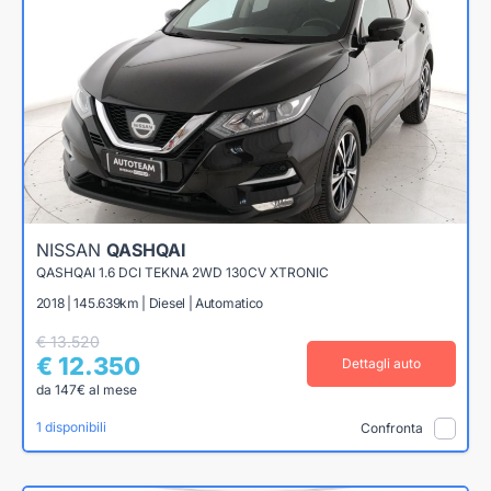
NISSAN
QASHQAI
QASHQAI 1.6 DCI TEKNA 2WD 130CV XTRONIC
2018 | 145.639km | Diesel | Automatico
€ 13.520
€ 12.350
Dettagli auto
da 147€ al mese
1 disponibili
Confronta