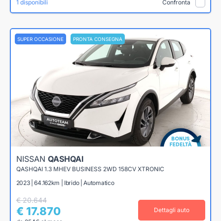
1 disponibili
Confronta
SUPER OCCASIONE
PRONTA CONSEGNA
NISSAN
QASHQAI
QASHQAI 1.3 MHEV BUSINESS 2WD 158CV XTRONIC
2023 | 64.162km | Ibrido | Automatico
€ 20.644
€ 17.870
Dettagli auto