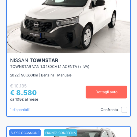
NISSAN
TOWNSTAR
TOWNSTAR VAN 1.3 130CV L1 ACENTA (+ IVA)
2022 | 90.660km | Benzina | Manuale
€ 10.185
€ 8.580
Dettagli auto
da 108€ al mese
1 disponibili
Confronta
SUPER OCCASIONE
PRONTA CONSEGNA