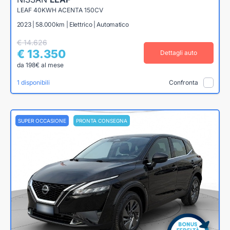
LEAF 40KWH ACENTA 150CV
2023 | 58.000km | Elettrico | Automatico
€ 14.626
€ 13.350
Dettagli auto
da 198€ al mese
1 disponibili
Confronta
SUPER OCCASIONE
PRONTA CONSEGNA