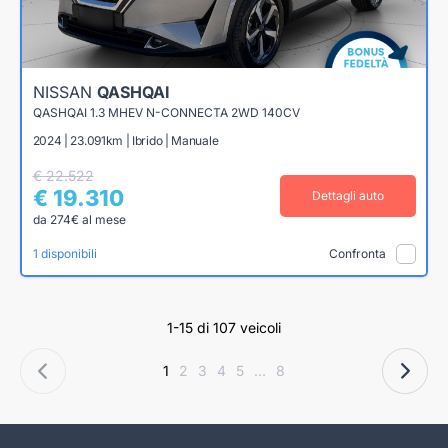
NISSAN
QASHQAI
QASHQAI 1.3 MHEV N-CONNECTA 2WD 140CV
2024 | 23.091km | Ibrido | Manuale
€ 22.522
€ 19.310
Dettagli auto
da 274€ al mese
1 disponibili
Confronta
1-15 di 107 veicoli
1
2
3
4
5
...
8