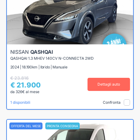
NISSAN
QASHQAI
QASHQAI 1.3 MHEV 140CV N-CONNECTA 2WD
2024 | 18.190km | Ibrido | Manuale
€ 23.816
€ 21.900
Dettagli auto
da 326€ al mese
1 disponibili
Confronta
OFFERTA DEL MESE
PRONTA CONSEGNA