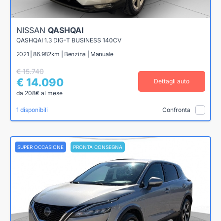
NISSAN
QASHQAI
QASHQAI 1.3 DIG-T BUSINESS 140CV
2021 | 86.982km | Benzina | Manuale
€ 15.740
€ 14.090
Dettagli auto
da 208€ al mese
1 disponibili
Confronta
SUPER OCCASIONE
PRONTA CONSEGNA