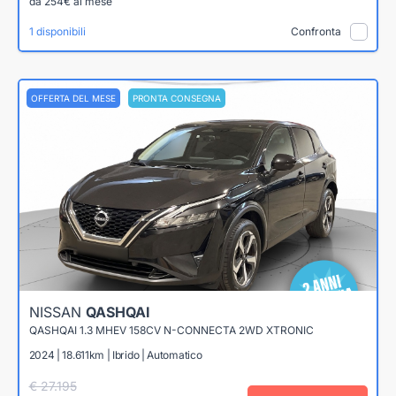
da 254€ al mese
1 disponibili
Confronta
OFFERTA DEL MESE
PRONTA CONSEGNA
NISSAN
QASHQAI
QASHQAI 1.3 MHEV 158CV N-CONNECTA 2WD XTRONIC
2024 | 18.611km | Ibrido | Automatico
€ 27.195