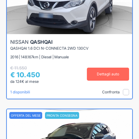
NISSAN
QASHQAI
QASHQAI 1.6 DCI N-CONNECTA 2WD 130CV
2016 | 148.167km | Diesel | Manuale
€ 11.550
€ 10.450
Dettagli auto
da 124€ al mese
1 disponibili
Confronta
OFFERTA DEL MESE
PRONTA CONSEGNA