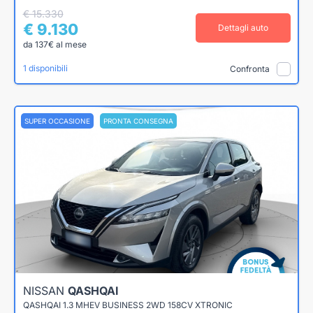
€ 15.330
€ 9.130
Dettagli auto
da 137€ al mese
1 disponibili
Confronta
SUPER OCCASIONE
PRONTA CONSEGNA
NISSAN
QASHQAI
QASHQAI 1.3 MHEV BUSINESS 2WD 158CV XTRONIC