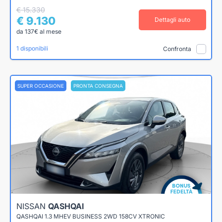
€ 15.330
€ 9.130
Dettagli auto
da 137€ al mese
1 disponibili
Confronta
SUPER OCCASIONE
PRONTA CONSEGNA
NISSAN
QASHQAI
QASHQAI 1.3 MHEV BUSINESS 2WD 158CV XTRONIC