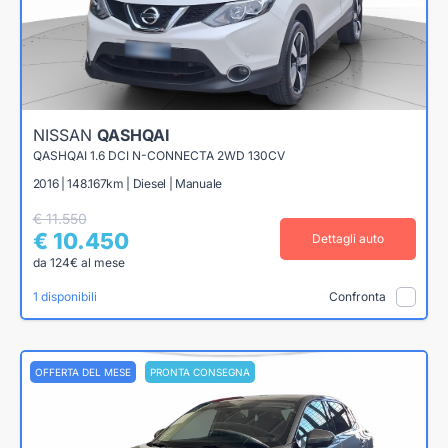
NISSAN
QASHQAI
QASHQAI 1.6 DCI N-CONNECTA 2WD 130CV
2016 | 148.167km | Diesel | Manuale
€ 11.550
€ 10.450
Dettagli auto
da 124€ al mese
1 disponibili
Confronta
OFFERTA DEL MESE
PRONTA CONSEGNA