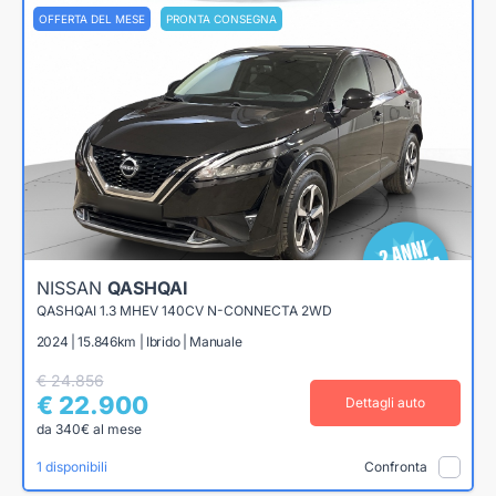
OFFERTA DEL MESE
PRONTA CONSEGNA
NISSAN
QASHQAI
QASHQAI 1.3 MHEV 140CV N-CONNECTA 2WD
2024 | 15.846km | Ibrido | Manuale
€ 24.856
€ 22.900
Dettagli auto
da 340€ al mese
1 disponibili
Confronta