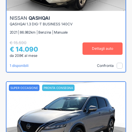
NISSAN
QASHQAI
QASHQAI 1.3 DIG-T BUSINESS 140CV
2021 | 86.982km | Benzina | Manuale
€ 15.590
€ 14.090
Dettagli auto
da 208€ al mese
1 disponibili
Confronta
SUPER OCCASIONE
PRONTA CONSEGNA