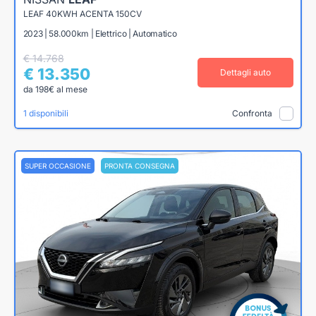
LEAF 40KWH ACENTA 150CV
2023 | 58.000km | Elettrico | Automatico
€ 14.768
€ 13.350
Dettagli auto
da 198€ al mese
1 disponibili
Confronta
SUPER OCCASIONE
PRONTA CONSEGNA