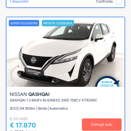
1 disponibili
Confronta
SUPER OCCASIONE
PRONTA CONSEGNA
NISSAN
QASHQAI
QASHQAI 1.3 MHEV BUSINESS 2WD 158CV XTRONIC
2023 | 64.162km | Ibrido | Automatico
€ 20.446
€ 17.870
Dettagli auto