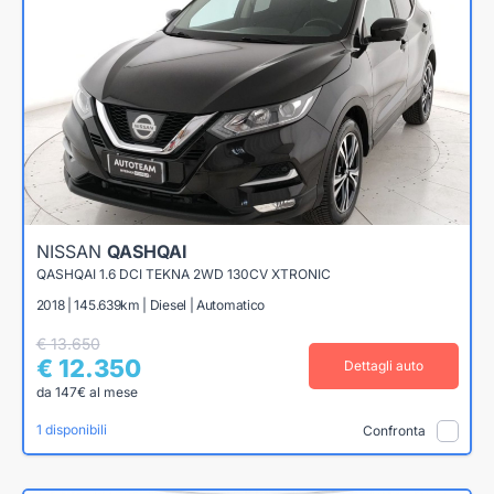
NISSAN
QASHQAI
QASHQAI 1.6 DCI TEKNA 2WD 130CV XTRONIC
2018 | 145.639km | Diesel | Automatico
€ 13.650
€ 12.350
Dettagli auto
da 147€ al mese
1 disponibili
Confronta