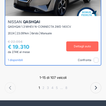
NISSAN
QASHQAI
QASHQAI 1.3 MHEV N-CONNECTA 2WD 140CV
2024 | 23.091km | Ibrido | Manuale
€ 22.094
€ 19.310
Dettagli auto
da 274€ al mese
1 disponibili
Confronta
1-15 di 107 veicoli
1
2
3
4
5
...
8