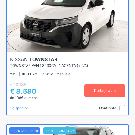
NISSAN
TOWNSTAR
TOWNSTAR VAN 1.3 130CV L1 ACENTA (+ IVA)
2022 | 90.660km | Benzina | Manuale
€ 10.185
€ 8.580
Dettagli auto
da 108€ al mese
1 disponibili
Confronta
SUPER OCCASIONE
PRONTA CONSEGNA