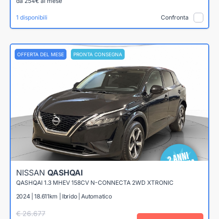
da 254€ al mese
1 disponibili
Confronta
OFFERTA DEL MESE
PRONTA CONSEGNA
NISSAN
QASHQAI
QASHQAI 1.3 MHEV 158CV N-CONNECTA 2WD XTRONIC
2024 | 18.611km | Ibrido | Automatico
€ 26.677