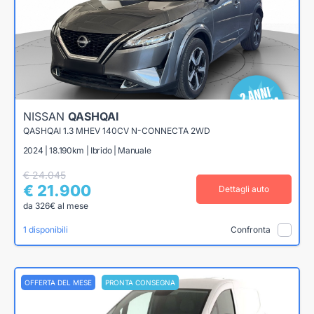
NISSAN
QASHQAI
QASHQAI 1.3 MHEV 140CV N-CONNECTA 2WD
2024 | 18.190km | Ibrido | Manuale
€ 24.045
€ 21.900
Dettagli auto
da 326€ al mese
1 disponibili
Confronta
OFFERTA DEL MESE
PRONTA CONSEGNA