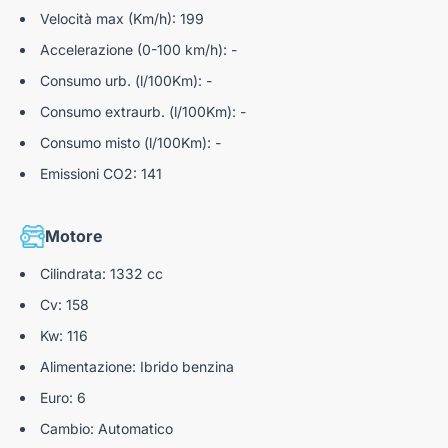
Blind Spot Intervention
Velocità max (Km/h): 199
Accelerazione (0-100 km/h): -
Blind Spot Warning
Consumo urb. (l/100Km): -
Traffic Sign Recognition
Consumo extraurb. (l/100Km): -
Lane Departure Warning
Consumo misto (l/100Km): -
Lane Departure Prevention
Emissioni CO2: 141
Lane side support
Freno di stazionamento elettronico
Motore
Retrocamera con Sensori di Parcheggio Posteriori
Cilindrata: 1332 cc
Cv: 158
Tergicristalli con sensore pioggia
Kw: 116
Alimentazione: Ibrido benzina
Euro: 6
Cambio: Automatico