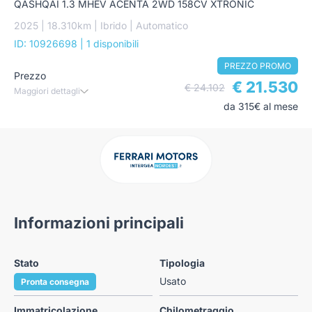
QASHQAI 1.3 MHEV ACENTA 2WD 158CV XTRONIC
2025 | 18.310km | Ibrido | Automatico
ID: 10926698
| 1 disponibili
PREZZO PROMO
Prezzo
€ 21.530
€ 24.102
Maggiori dettagli
da 315€ al mese
Informazioni principali
Stato
Tipologia
Usato
Pronta consegna
Immatricolazione
Chilometraggio