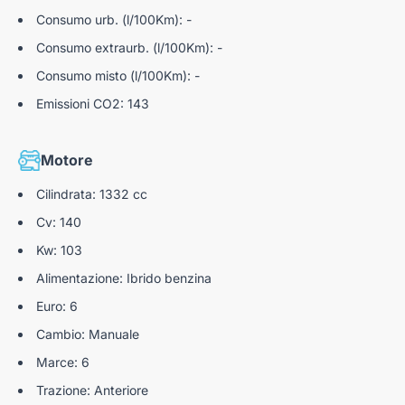
Traffic Sign Recognition
Consumo urb. (l/100Km): -
Lane side support
Consumo extraurb. (l/100Km): -
Lane Departure Warning
Consumo misto (l/100Km): -
Emissioni CO2: 143
Lane Departure Prevention
Freno di stazionamento elettronico
Motore
Sensori Di Parcheggio Posteriori
Cilindrata: 1332 cc
Retrocamera posteriore
Cv: 140
Tergicristalli automatico (Sensore Pioggia)
Kw: 103
Drive modes (Selettore modalità di guida)
Alimentazione: Ibrido benzina
Euro: 6
Cambio: Manuale
Marce: 6
Trazione: Anteriore