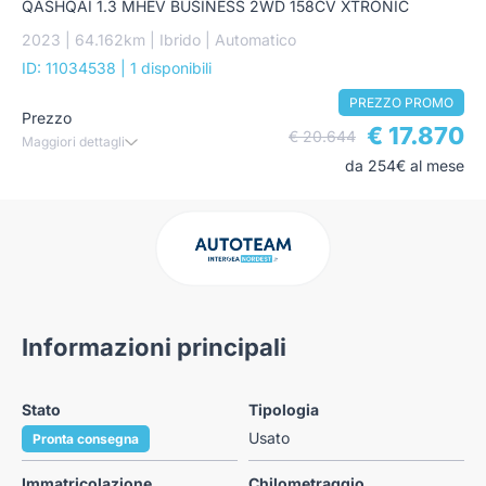
QASHQAI 1.3 MHEV BUSINESS 2WD 158CV XTRONIC
2023 | 64.162km | Ibrido | Automatico
ID: 11034538
| 1 disponibili
PREZZO PROMO
Prezzo
€ 17.870
€ 20.644
Maggiori dettagli
da 254€ al mese
Informazioni principali
Stato
Tipologia
Usato
Pronta consegna
Immatricolazione
Chilometraggio