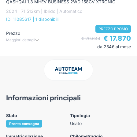
QASHQAI 1.3 MHEV BUSINESS 2WD 158CV XTRONIC
2024 | 71.513km | Ibrido | Automatico
ID: 11085617
| 1 disponibili
PREZZO PROMO
Prezzo
€ 17.870
€ 20.644
Maggiori dettagli
da 254€ al mese
Informazioni principali
Stato
Tipologia
Usato
Pronta consegna
Immatricolazione
Chilometraggio