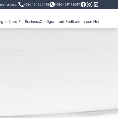
eanordest.it
+390454500489
+3904511172647
ergea Nord Est Business
Configura auto
Sedi
Lavora con Noi