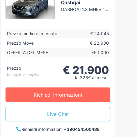
Qashqai
QASHQAI 1.3 MHEV 140CV N-CONNECTA 2WD
Prezzo medio di mercato
€ 24.045
Prezzo Move
€ 22.900
OFFERTA DEL MESE
-€ 1.000
€ 21.900
Prezzo
Maggiori dettagli
da 326€ al mese
Richiedi informazioni
Live Chat
Richiedi informazioni
+390454500488