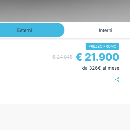
Esterni
Interni
PREZZO PROMO
€ 21.900
€ 24.045
da 326€ al mese