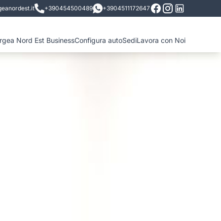
eanordest.it
+390454500489
+3904511172647
ergea Nord Est Business
Configura auto
Sedi
Lavora con Noi