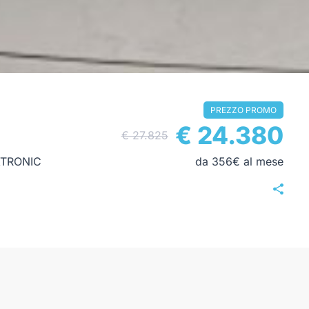
PREZZO PROMO
€ 24.380
€ 27.825
XTRONIC
da 356€ al mese