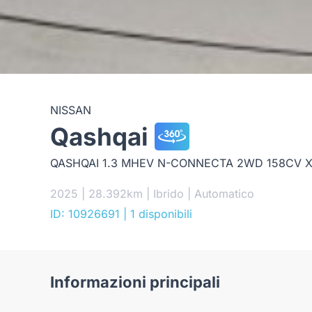
NISSAN
Qashqai
QASHQAI 1.3 MHEV N-CONNECTA 2WD 158CV 
2025 | 28.392km | Ibrido | Automatico
ID: 10926691
| 1 disponibili
Informazioni principali