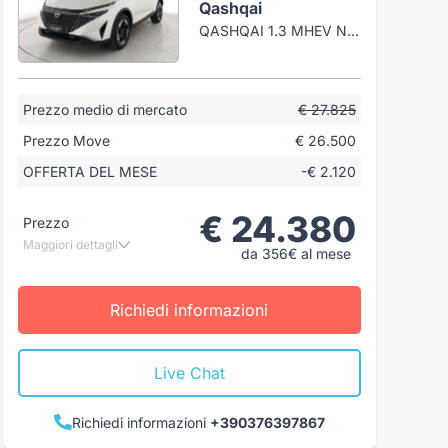
Qashqai
QASHQAI 1.3 MHEV N-CONNECTA 2WD 158CV XTRONIC
Prezzo medio di mercato
€ 27.825
Prezzo Move
€ 26.500
OFFERTA DEL MESE
-€ 2.120
€ 24.380
Prezzo
Maggiori dettagli
da 356€ al mese
Richiedi informazioni
Live Chat
Richiedi informazioni
+390376397867