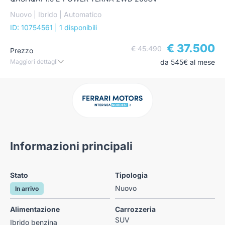
Nuovo | Ibrido | Automatico
ID: 10754561
| 1 disponibili
€ 37.500
€ 45.490
Prezzo
Maggiori dettagli
da 545€ al mese
Informazioni principali
Stato
Tipologia
Nuovo
In arrivo
Alimentazione
Carrozzeria
SUV
Ibrido benzina