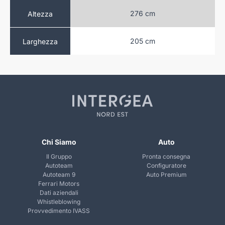
 cm
276 cm
Altezza
 cm
205 cm
Larghezza
Chi Siamo
Auto
Il Gruppo
Pronta consegna
Autoteam
Configuratore
Autoteam 9
Auto Premium
Ferrari Motors
Dati aziendali
Whistleblowing
Provvedimento IVASS