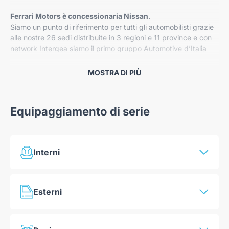
Ferrari Motors è concessionaria Nissan
.
Siamo un punto di riferimento per tutti gli automobilisti grazie
alle nostre 26 sedi distribuite in 3 regioni e 11 province e con
network Intergea siamo il primo gruppo Automotive d’Italia
per auto vendute.
Certi di poterti consigliare al meglio ti invitiamo a contattarci
MOSTRA DI PIÙ
per avere tutte le informazioni sulla vettura che desideri.
Equipaggiamento di serie
Nelle nostre 40 sedi inoltre trovi ampia varietà di automobili
km 0 e automobili usate garantite con oltre 100 controlli pre-
consegna.
Interni
Portaocchiali
N187703
Esterni
Illuminazione ambientale
Illuminazione del bagagliaio
Specchietti retrovisori esterni ripiegabili
elettricamente