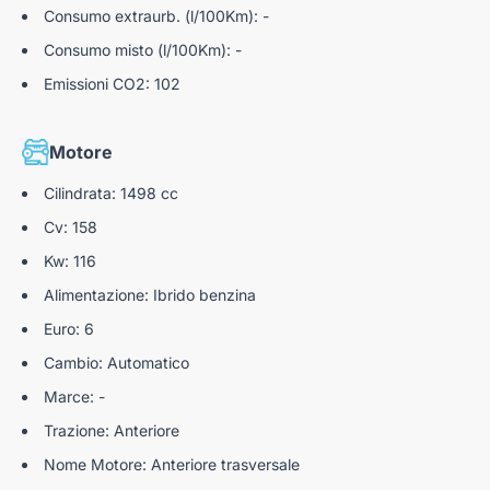
Consumo extraurb. (l/100Km): -
specchietto di cortesia
Attacchi isofix posteriori per i seggiolini con top
tether
Consumo misto (l/100Km): -
Alette parasole guidatore e passeggero illuminate
Emissioni CO2: 102
Vehicle dynamic controls
Chiusure di sicurezza posteriori per bambini
Motore
Cinture di sicurezza con pretensionatori anteriori e
posteriori con avviso
Cilindrata: 1498 cc
Regolazione altezza cinture di sicurezza anteriori
Cv: 158
Kw: 116
Emergency call - e-call
Alimentazione: Ibrido benzina
Blind Spot Intervention
Euro: 6
Blind Spot Warning
Cambio: Automatico
Traffic Sign Recognition (Rilevamento Segnaletica
Marce: -
Stradale)
Trazione: Anteriore
Limitatore di velocità (settaggio manuale)
Nome Motore: Anteriore trasversale
Lane Departure Warning