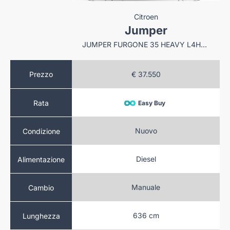
oen
Citroen
per
Jumper
JUMPER FURGONE 35 HEAVY L4H3 2.2 BLUEHDI 180 CV S&
JUMPER FURGONE 35 HEAVY L4H3 2.2 BLUEHDI 180 CV S&
.550
Prezzo
€ 37.550
Rata
sy Buy
Easy Buy
ovo
Nuovo
Condizione
sel
Diesel
Alimentazione
ale
Manuale
Cambio
 cm
636 cm
Lunghezza