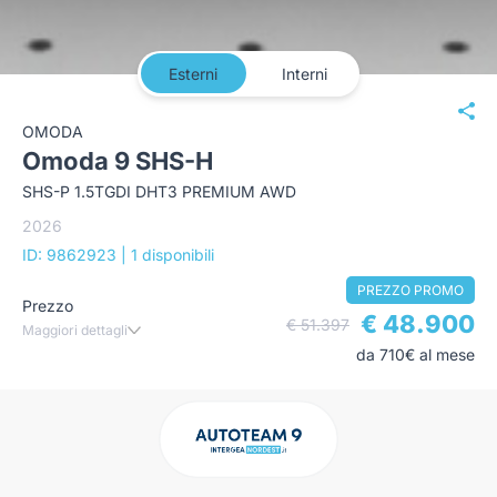
Esterni
Interni
OMODA
Omoda 9 SHS-H
SHS-P 1.5TGDI DHT3 PREMIUM AWD
2026
ID: 9862923
| 1 disponibili
PREZZO PROMO
Prezzo
€ 48.900
€ 51.397
Maggiori dettagli
da 710€ al mese