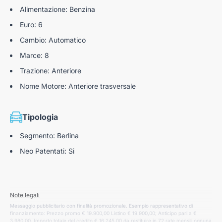
Alimentazione: Benzina
Euro: 6
Cambio: Automatico
Marce: 8
Trazione: Anteriore
Nome Motore: Anteriore trasversale
Tipologia
Segmento: Berlina
Neo Patentati: Si
Note legali
Messaggio pubblicitario con finalità promozionale. Esempio rappresentativo di
finanziamento: Prezzo promo € 19.900,00 Listino € 19.900,00; Anticipo pari a €
3.980,00. Importo totale del credito € 16.245,00 da restituire in 72 rate mensili ognuna