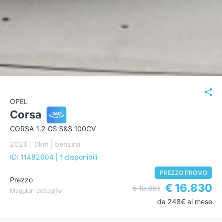
OPEL
Corsa
CORSA 1.2 GS S&S 100CV
2026 | 0km | benzina
ID: 11482604
| 1 disponibili
PREZZO PROMO
Prezzo
€ 16.830
€ 18.991
Maggiori dettagli
da 248€ al mese