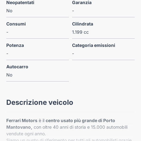
Neopatentati
Garanzia
No
-
Consumi
Cilindrata
-
1.199 cc
Potenza
Categoria emissioni
-
-
Autocarro
No
Descrizione veicolo
Ferrari Motors
è il
centro usato più grande di Porto
Mantovano,
con oltre 40 anni di storia e 15.000 automobili
vendute ogni anno.
Siamo un punto di riferimento per tutti gli automobilisti grazie