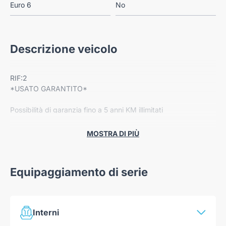
Euro 6
No
Descrizione veicolo
RIF:2
*USATO GARANTITO*
Possibilità di garanzia fino a 5 anni KM illimitati
Dotazione:
MOSTRA DI PIÙ
-Cerchi in lega
-Radio Bluetooth
-Climatizzatore automatico
Equipaggiamento di serie
-App connect
-Retrocamera
-Sensori di parcheggio
-Cruise control
Interni
-Luci diurne a LED