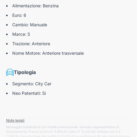
Alimentazione: Benzina
Euro: 6
Cambio: Manuale
Marce: 5
Trazione: Anteriore
Nome Motore: Anteriore trasversale
Tipologia
Segmento: City Car
Neo Patentati: Si
Note legali
Messaggio pubblicitario con finalità promozionale. Esempio rappresentativo di
finanziamento: Prezzo promo € 11.880,00 Listino € 13.200,00; Anticipo pari a €
1.780,00. Importo totale del credito € 10.423,00 da restituire in 96 rate mensili ognuna