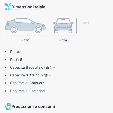
km 0 e automobili usate garantite con oltre 100 controlli pre-
Dimensioni telaio
consegna.
- cm
N188385
- cm
- cm
Porte: -
Posti: 5
Capacità Bagagliaio (litri): -
Capacità di traino (kg): -
Pneumatici Anteriori: -
Pneumatici Posteriori: -
Prestazioni e consumi