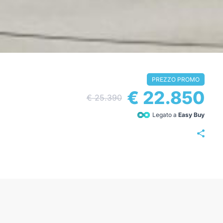
PREZZO PROMO
€ 22.850
€ 25.390
Legato a
Easy Buy