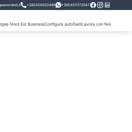
eanordest.it
+390454500489
+3904511172647
ergea Nord Est Business
Configura auto
Sedi
Lavora con Noi