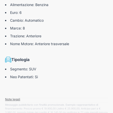
Alimentazione: Benzina
Euro: 6
Cambio: Automatico
Marce: 8
Trazione: Anteriore
Nome Motore: Anteriore trasversale
Tipologia
Segmento: SUV
Neo Patentati: Si
Note legali
Messaggio pubblicitario con finalità promozionale. Esempio rappresentativo di
finanziamento: Prezzo promo € 19.900,00 Listino € 25.900,00; Anticipo pari a €
3.980,00. Importo totale del credito € 16.245,00 da restituire in 72 rate mensili ognuna