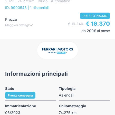
2023 | 74.275km | Ibrido | Automatico
ID: 9990548
| 1 disponibili
PREZZO PROMO
Prezzo
€ 16.370
€ 19.240
Maggiori dettagli
da 200€ al mese
Informazioni principali
Stato
Tipologia
Aziendali
Pronta consegna
Immatricolazione
Chilometraggio
06/2023
74.275 km