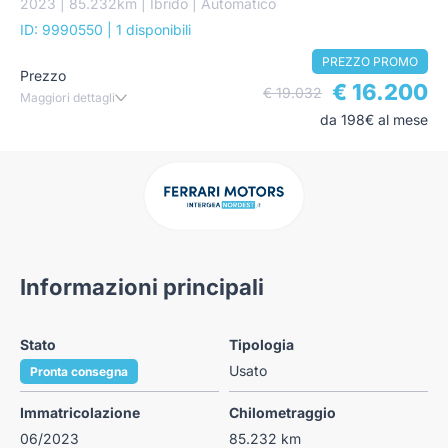
2023 | 85.232km | Ibrido | Automatico
ID: 9990550
| 1 disponibili
PREZZO PROMO
Prezzo
€ 16.200
€ 19.032
Maggiori dettagli
da 198€ al mese
Informazioni principali
Stato
Tipologia
Usato
Pronta consegna
Immatricolazione
Chilometraggio
06/2023
85.232 km