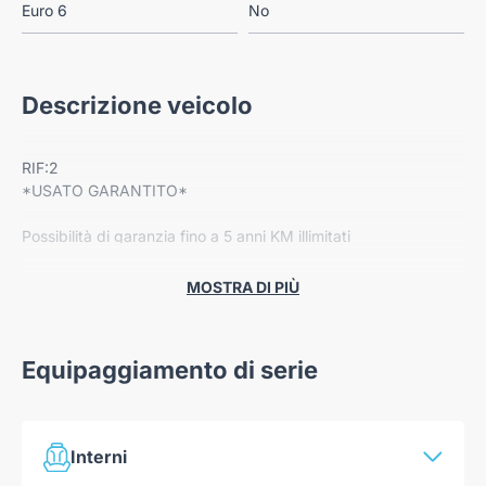
Euro 6
No
Descrizione veicolo
RIF:2
*USATO GARANTITO*
Possibilità di garanzia fino a 5 anni KM illimitati
Dotazione:
MOSTRA DI PIÙ
-Cerchi in lega
-Radio Bluetooth
-Climatizzatore automatico
Equipaggiamento di serie
-Retrocamera
-App connect
-Sensori di parcheggio posteriori
-Cruise control
Interni
-Fari a LED