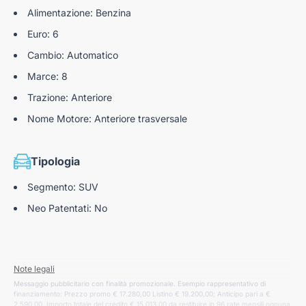
Alimentazione: Benzina
Euro: 6
Cambio: Automatico
Marce: 8
Trazione: Anteriore
Nome Motore: Anteriore trasversale
Tipologia
Segmento: SUV
Neo Patentati: No
Note legali
Messaggio pubblicitario con finalità promozionale. Esempio rappresentativo di
finanziamento: Prezzo promo € 17.280,00 Listino € 19.200,00; Anticipo pari a €
2.590,00. Importo totale del credito € 15.013,00 da restituire in 96 rate mensili ognuna