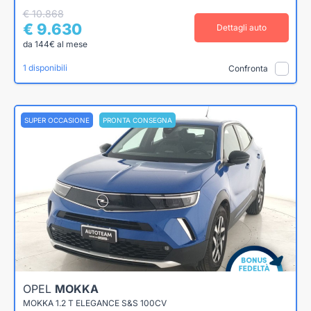
€ 10.868
€ 9.630
Dettagli auto
da 144€ al mese
1 disponibili
Confronta
SUPER OCCASIONE
PRONTA CONSEGNA
OPEL
MOKKA
MOKKA 1.2 T ELEGANCE S&S 100CV