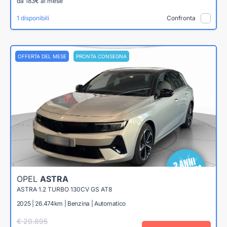
da 183€ al mese
1 disponibili
Confronta
OFFERTA DEL MESE
PRONTA CONSEGNA
OPEL
ASTRA
ASTRA 1.2 TURBO 130CV GS AT8
2025 | 26.474km | Benzina | Automatico
€ 20.895