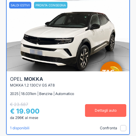
SALDI ESTIVI
PRONTA CONSEGNA
OPEL
MOKKA
MOKKA 1.2 130CV GS AT8
2025 | 18.031km | Benzina | Automatico
€ 23.587
€ 19.900
Dettagli auto
da 296€ al mese
1 disponibili
Confronta