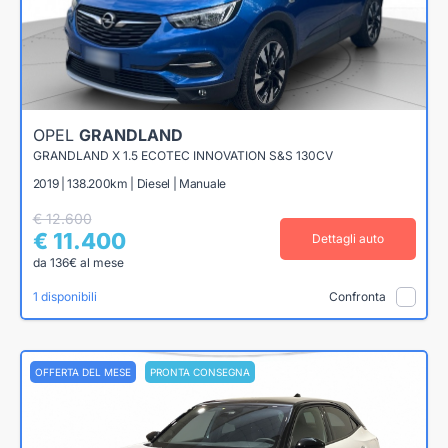
OPEL
GRANDLAND
GRANDLAND X 1.5 ECOTEC INNOVATION S&S 130CV
2019 | 138.200km | Diesel | Manuale
€ 12.600
€ 11.400
Dettagli auto
da 136€ al mese
1 disponibili
Confronta
OFFERTA DEL MESE
PRONTA CONSEGNA