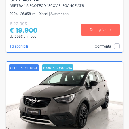
ASRTRA 1.5 ECOTECD 130CV ELEGANCE AT8
2024 | 26.858km | Diesel | Automatico
€ 22.995
€ 19.900
Dettagli auto
da 296€ al mese
1 disponibili
Confronta
OFFERTA DEL MESE
PRONTA CONSEGNA