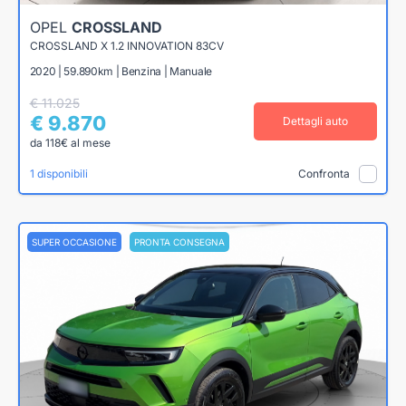
OPEL
CROSSLAND
CROSSLAND X 1.2 INNOVATION 83CV
2020 | 59.890km | Benzina | Manuale
€ 11.025
€ 9.870
Dettagli auto
da 118€ al mese
1 disponibili
Confronta
SUPER OCCASIONE
PRONTA CONSEGNA