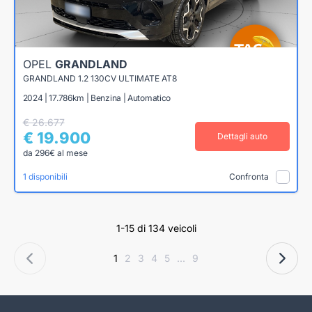
OPEL
GRANDLAND
GRANDLAND 1.2 130CV ULTIMATE AT8
2024 | 17.786km | Benzina | Automatico
€ 26.677
€ 19.900
Dettagli auto
da 296€ al mese
1 disponibili
Confronta
1-15 di 134 veicoli
1
2
3
4
5
...
9