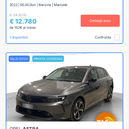
2022 | 56.002km | Benzina | Manuale
€ 14.626
€ 12.780
Dettagli auto
da 152€ al mese
1 disponibili
Confronta
SALDI ESTIVI
PRONTA CONSEGNA
OPEL
ASTRA