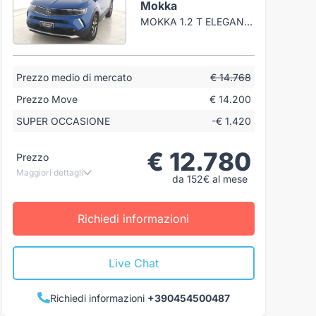
Mokka
MOKKA 1.2 T ELEGANCE S&S 100CV
Prezzo medio di mercato
€ 14.768
Prezzo Move
€ 14.200
SUPER OCCASIONE
-€ 1.420
€ 12.780
Prezzo
Maggiori dettagli
da 152€ al mese
Richiedi informazioni
Live Chat
Richiedi informazioni
+390454500487