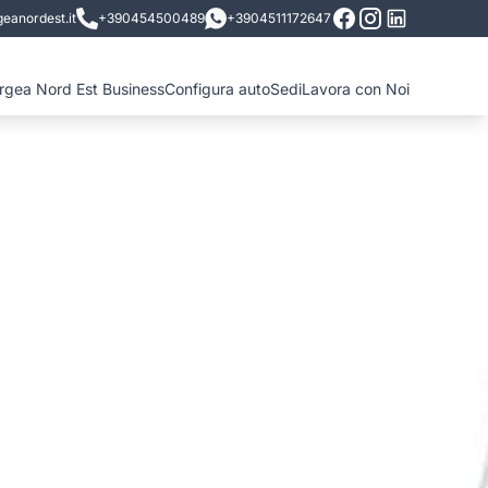
eanordest.it
+390454500489
+3904511172647
ergea Nord Est Business
Configura auto
Sedi
Lavora con Noi