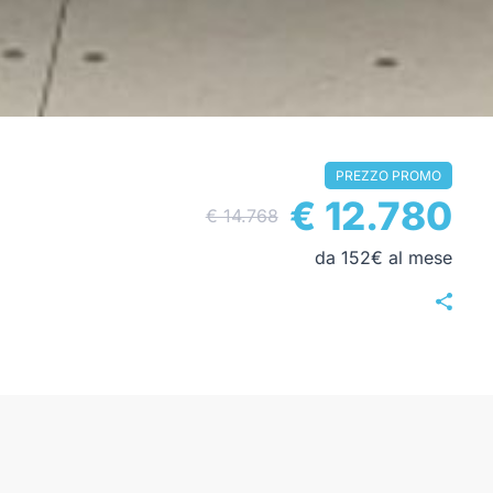
PREZZO PROMO
€ 12.780
€ 14.768
da 152€ al mese