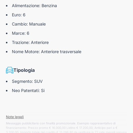
Alimentazione: Benzina
Euro: 6
Cambio: Manuale
Marce: 6
Trazione: Anteriore
Nome Motore: Anteriore trasversale
Tipologia
Segmento: SUV
Neo Patentati: Si
Note legali
Messaggio pubblicitario con finalità promozionale. Esempio rappresentativo di
finanziamento: Prezzo promo € 16.000,00 Listino € 17.200,00; Anticipo pari a €
3.200,00. Importo totale del credito € 13.096,80 da restituire in 72 rate mensili ognuna