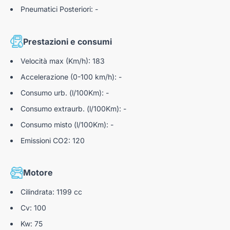
posteriori
Abitacolo e rivestimento del cielo nero
Pneumatici Posteriori: -
Extended Traffic Sign Recognition
Peugeot i-Connect
Prestazioni e consumi
Active Lane departure warning con funzione Road
Peugeot i-cockpit con head-up display digitale 10"
edge
Velocità max (Km/h): 183
Telecomando 3 tasti con chiave standard
Sensori di parcheggio posteriori e anteriori,
Accelerazione (0-100 km/h): -
Terminale di scarico non cromato
assistenza al parcheggio posteriore e anteriore
Consumo urb. (l/100Km): -
grafica e sonora
Consumo extraurb. (l/100Km): -
Sensori di parcheggio posteriori, assistenza al
parcheggio posteriore grafica e sonora
Consumo misto (l/100Km): -
Emissioni CO2: 120
Selettore di guida normal / eco
Motore
Cilindrata: 1199 cc
Cv: 100
Kw: 75