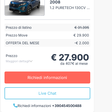
2008
1.2 PURETECH 130CV ALLURE EAT8
Prezzo di listino
€ 31.395
Prezzo Move
€ 29.900
OFFERTA DEL MESE
-€ 2.000
€ 27.900
Prezzo
Maggiori dettagli
da 407€ al mese
Richiedi informazioni
Live Chat
Richiedi informazioni
+390454500488