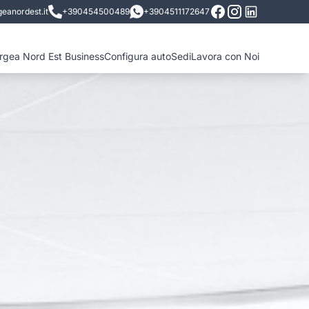
eanordest.it
+390454500489
+3904511172647
ergea Nord Est Business
Configura auto
Sedi
Lavora con Noi