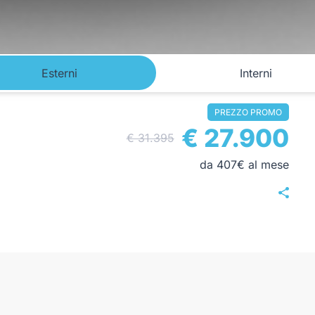
Esterni
Interni
PREZZO PROMO
€ 27.900
€ 31.395
da 407€ al mese