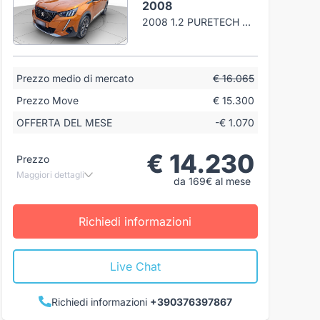
2008
2008 1.2 PURETECH GT S&S 155CV EAT8
Prezzo medio di mercato
€ 16.065
Prezzo Move
€ 15.300
OFFERTA DEL MESE
-€ 1.070
€ 14.230
Prezzo
Maggiori dettagli
da 169€ al mese
Richiedi informazioni
Live Chat
Richiedi informazioni
+390376397867