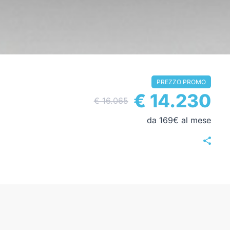
PREZZO PROMO
€ 14.230
€ 16.065
da 169€ al mese