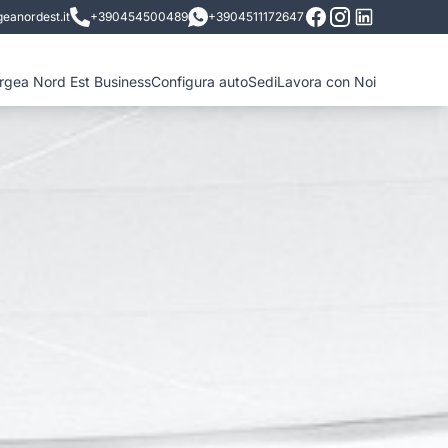
eanordest.it
+390454500489
+3904511172647
ergea Nord Est Business
Configura auto
Sedi
Lavora con Noi