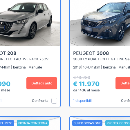
EOT
208
PEUGEOT
3008
PURETECH ACTIVE PACK 75CV
3008 1.2 PURETECH T GT LINE S
.744km | Benzina | Manuale
2018 | 104.412km | Benzina | Manua
€ 13.230
.090
€ 11.970
Dettagli auto
Detta
l mese
da 143€ al mese
Confronta
Conf
li
1 disponibili
DEL MESE
PRONTA CONSEGNA
SUPER OCCASIONE
PRONTA CONSE