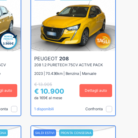
PEUGEOT
208
5CV
208 1.2 PURETECH 75CV ACTIVE PACK
e
2023 | 70.436km | Benzina | Manuale
€ 13.905
€ 10.900
gli auto
Dettagli auto
da 165€ al mese
ronta
Confronta
1 disponibili
GNA
SALDI ESTIVI
PRONTA CONSEGNA