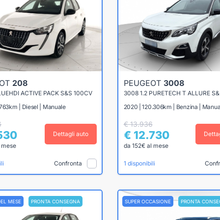
EOT
208
PEUGEOT
3008
BLUEHDI ACTIVE PACK S&S 100CV
3008 1.2 PURETECH T ALLURE S&
763km | Diesel | Manuale
2020 | 120.306km | Benzina | Manua
6
€ 13.936
.530
€ 12.730
Dettagli auto
Detta
l mese
da 152€ al mese
Confronta
Conf
li
1 disponibili
DEL MESE
PRONTA CONSEGNA
SUPER OCCASIONE
PRONTA CONSE