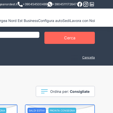
eanordest.it
+390454500489
+3904511172647
ergea Nord Est Business
Configura auto
Sedi
Lavora con Noi
Cerca
Cancella
Ordina per:
Consigliate
GNA
SALDI ESTIVI
PRONTA CONSEGNA