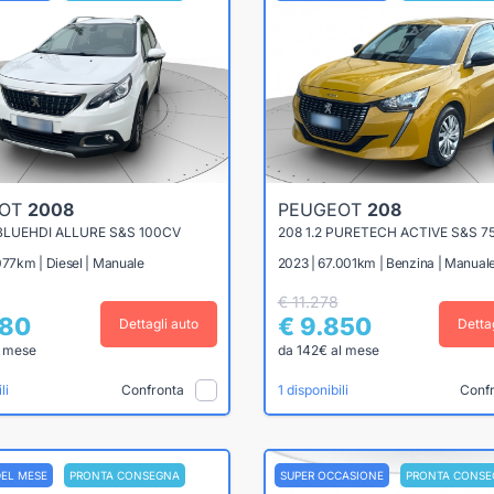
EOT
2008
PEUGEOT
208
 BLUEHDI ALLURE S&S 100CV
208 1.2 PURETECH ACTIVE S&S 7
077km | Diesel | Manuale
2023 | 67.001km | Benzina | Manual
€ 11.278
780
€ 9.850
Dettagli auto
Detta
l mese
da 142€ al mese
Confronta
Conf
li
1 disponibili
DEL MESE
PRONTA CONSEGNA
SUPER OCCASIONE
PRONTA CONSE