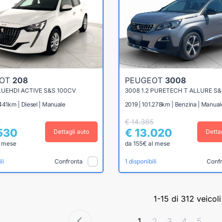
EOT
208
PEUGEOT
3008
BLUEHDI ACTIVE S&S 100CV
3008 1.2 PURETECH T ALLURE S&
441km | Diesel | Manuale
2019 | 101.278km | Benzina | Manual
2
€ 14.385
.530
€ 13.020
Dettagli auto
Detta
l mese
da 155€ al mese
Confronta
Conf
li
1 disponibili
1-15 di 312 veicoli
1
2
3
4
5
...