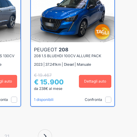
PEUGEOT
208
S 130CV
208 1.5 BLUEHDI 100CV ALLURE PACK
e
2023 | 37.241km | Diesel | Manuale
€ 19.467
€ 15.900
gli auto
Dettagli auto
da 238€ al mese
ronta
Confronta
1 disponibili
21