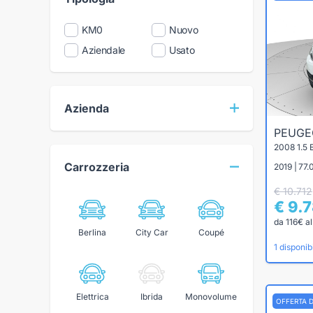
KM0
Nuovo
Aziendale
Usato
Azienda
PEUG
2008 1.5
Carrozzeria
2019 | 77.
€ 10.712
€ 9.
da 116€ a
Berlina
City Car
Coupé
1 disponibi
Elettrica
Ibrida
Monovolume
OFFERTA 