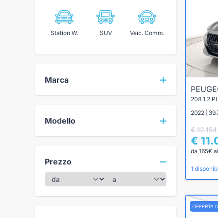
Station W.
SUV
Veic. Comm.
Marca
PEUG
208 1.2 
2022 | 39
Modello
€ 12.154
€ 11
da 165€ a
Prezzo
1 disponibi
OFFERTA 