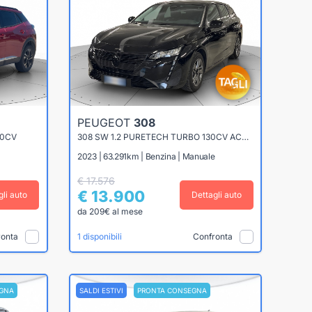
PEUGEOT
308
00CV
308 SW 1.2 PURETECH TURBO 130CV ACTIVE PACK
2023 | 63.291km | Benzina | Manuale
€ 17.576
€ 13.900
gli auto
Dettagli auto
da 209€ al mese
ronta
Confronta
1 disponibili
GNA
SALDI ESTIVI
PRONTA CONSEGNA