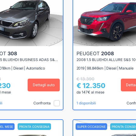
EOT
308
PEUGEOT
2008
308 SW 1.5 BLUEHDI BUSINESS ADAS S&S 130CV EAT8
2008 1.5 BLUEHDI ALLURE S&S 1
018km | Diesel | Automatico
2019 | 98.846km | Diesel | Manuale
8
€ 13.390
.230
€ 12.350
Dettagli auto
Detta
l mese
da 147€ al mese
Confronta
Conf
li
1 disponibili
DEL MESE
PRONTA CONSEGNA
SUPER OCCASIONE
PRONTA CONSE