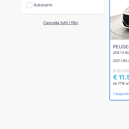
Autocarro
Cancella tutti i filtri
PEUG
208 1.5 
2021 | 80.
€ 12.77
€ 11
da 171€ a
1 disponibi