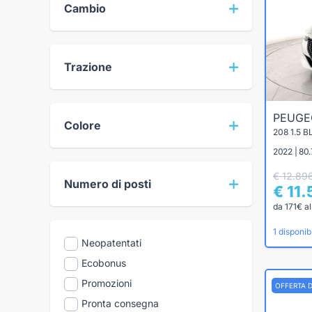
Cambio
Trazione
PEUG
Colore
208 1.5 
2022 | 80.
€ 12.89
Numero di posti
€ 11
da 171€ a
1 disponibi
Neopatentati
Ecobonus
Promozioni
OFFERTA 
Pronta consegna