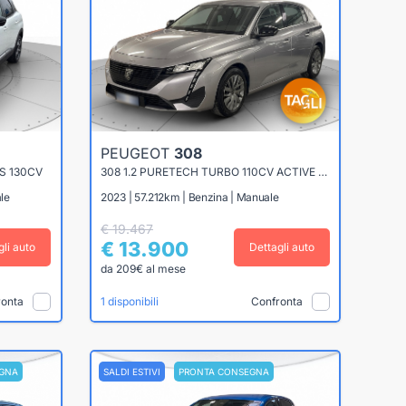
PEUGEOT
308
S 130CV
308 1.2 PURETECH TURBO 110CV ACTIVE PACK
le
2023 | 57.212km | Benzina | Manuale
€ 19.467
€ 13.900
gli auto
Dettagli auto
da 209€ al mese
ronta
Confronta
1 disponibili
GNA
SALDI ESTIVI
PRONTA CONSEGNA