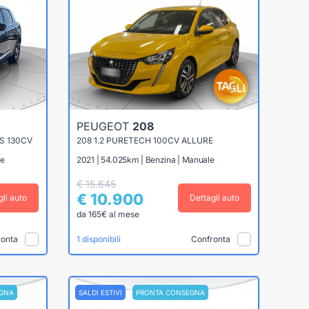
PEUGEOT
208
&S 130CV
208 1.2 PURETECH 100CV ALLURE
le
2021 | 54.025km | Benzina | Manuale
€ 15.645
€ 10.900
gli auto
Dettagli auto
da 165€ al mese
ronta
Confronta
1 disponibili
GNA
SALDI ESTIVI
PRONTA CONSEGNA