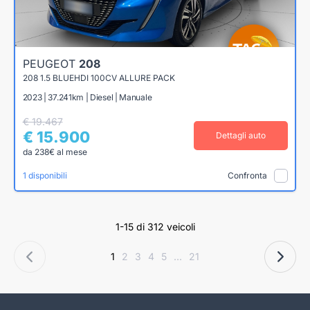
PEUGEOT
208
208 1.5 BLUEHDI 100CV ALLURE PACK
2023 | 37.241km | Diesel | Manuale
€ 19.467
€ 15.900
Dettagli auto
da 238€ al mese
1 disponibili
Confronta
1-15 di 312 veicoli
1
2
3
4
5
...
21