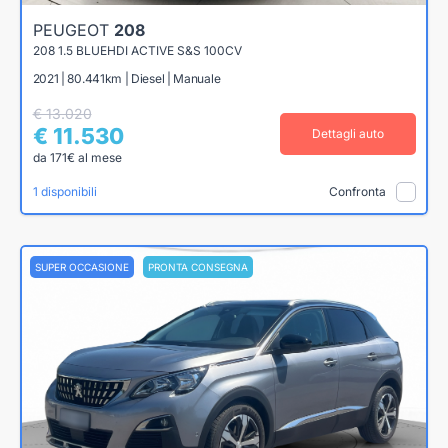
PEUGEOT
208
208 1.5 BLUEHDI ACTIVE S&S 100CV
2021 | 80.441km | Diesel | Manuale
€ 13.020
€ 11.530
Dettagli auto
da 171€ al mese
1 disponibili
Confronta
SUPER OCCASIONE
PRONTA CONSEGNA