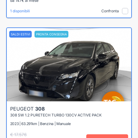
da 147€ al mese
1 disponibili
Confronta
SALDI ESTIVI
PRONTA CONSEGNA
PEUGEOT
308
308 SW 1.2 PURETECH TURBO 130CV ACTIVE PACK
2023 | 63.291km | Benzina | Manuale
€ 17.576