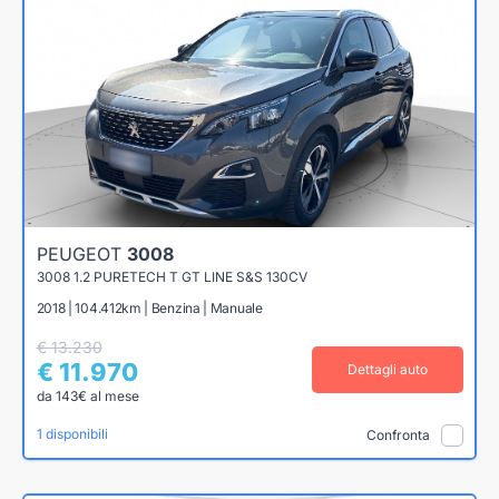
PEUGEOT
3008
3008 1.2 PURETECH T GT LINE S&S 130CV
2018 | 104.412km | Benzina | Manuale
€ 13.230
€ 11.970
Dettagli auto
da 143€ al mese
1 disponibili
Confronta