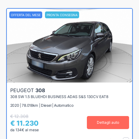
OFFERTA DEL MESE
PRONTA CONSEGNA
PEUGEOT
308
308 SW 1.5 BLUEHDI BUSINESS ADAS S&S 130CV EAT8
2020 | 78.018km | Diesel | Automatico
€ 12.308
€ 11.230
Dettagli auto
da 134€ al mese