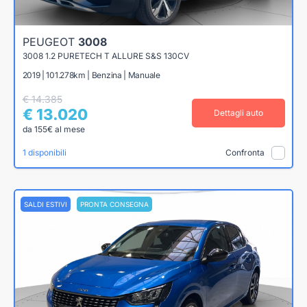
PEUGEOT
3008
3008 1.2 PURETECH T ALLURE S&S 130CV
2019 | 101.278km | Benzina | Manuale
€ 14.385
€ 13.020
Dettagli auto
da 155€ al mese
1 disponibili
Confronta
SALDI ESTIVI
PRONTA CONSEGNA