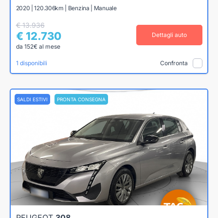
2020 | 120.306km | Benzina | Manuale
€ 13.936
€ 12.730
Dettagli auto
da 152€ al mese
1 disponibili
Confronta
SALDI ESTIVI
PRONTA CONSEGNA
PEUGEOT
308