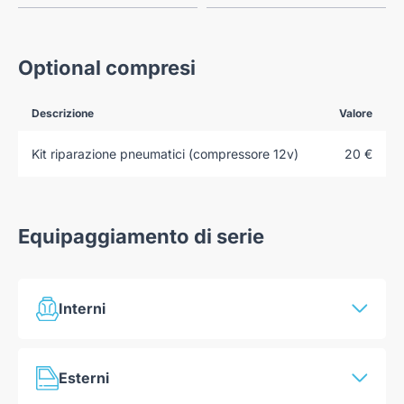
Optional compresi
Descrizione
Valore
Kit riparazione pneumatici (compressore 12v)
20 €
Equipaggiamento di serie
Interni
Climatizzatore automatico monozona
Esterni
Sedile lato guida regolabile manualmente in altezza