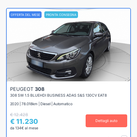
OFFERTA DEL MESE
PRONTA CONSEGNA
PEUGEOT
308
308 SW 1.5 BLUEHDI BUSINESS ADAS S&S 130CV EAT8
2020 | 78.018km | Diesel | Automatico
€ 12.428
€ 11.230
Dettagli auto
da 134€ al mese