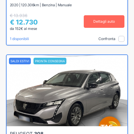
2020 | 120.306km | Benzina | Manuale
€ 13.936
€ 12.730
Dettagli auto
da 152€ al mese
1 disponibili
Confronta
SALDI ESTIVI
PRONTA CONSEGNA
PEUGEOT
308