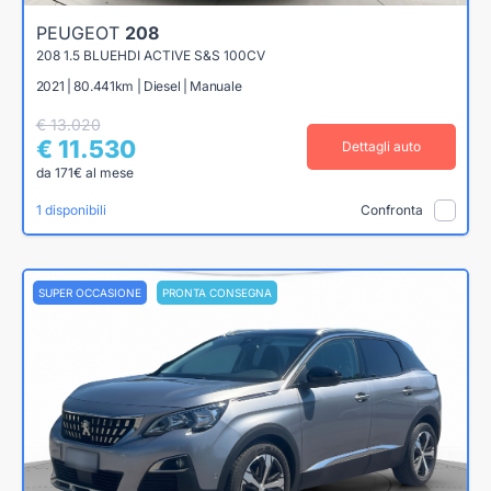
PEUGEOT
208
208 1.5 BLUEHDI ACTIVE S&S 100CV
2021 | 80.441km | Diesel | Manuale
€ 13.020
€ 11.530
Dettagli auto
da 171€ al mese
1 disponibili
Confronta
SUPER OCCASIONE
PRONTA CONSEGNA