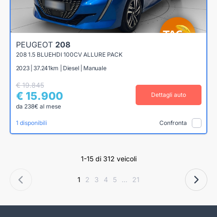
PEUGEOT
208
208 1.5 BLUEHDI 100CV ALLURE PACK
2023 | 37.241km | Diesel | Manuale
€ 19.845
€ 15.900
Dettagli auto
da 238€ al mese
1 disponibili
Confronta
1-15 di 312 veicoli
1
2
3
4
5
...
21