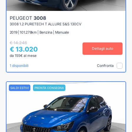
PEUGEOT
3008
3008 1.2 PURETECH T ALLURE S&S 130CV
2019 | 101.278km | Benzina | Manuale
€ 14.248
€ 13.020
Dettagli auto
da 155€ al mese
1 disponibili
Confronta
SALDI ESTIVI
PRONTA CONSEGNA