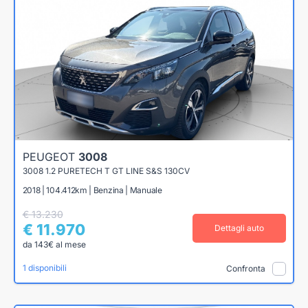
PEUGEOT
3008
3008 1.2 PURETECH T GT LINE S&S 130CV
2018 | 104.412km | Benzina | Manuale
€ 13.230
€ 11.970
Dettagli auto
da 143€ al mese
1 disponibili
Confronta