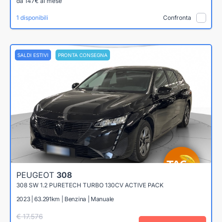
da 147€ al mese
1 disponibili
Confronta
SALDI ESTIVI
PRONTA CONSEGNA
PEUGEOT
308
308 SW 1.2 PURETECH TURBO 130CV ACTIVE PACK
2023 | 63.291km | Benzina | Manuale
€ 17.576