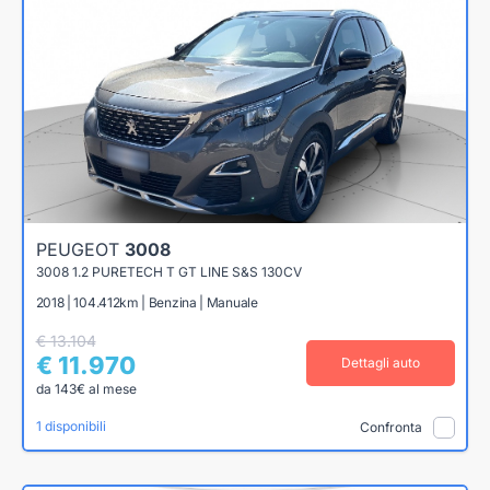
PEUGEOT
3008
3008 1.2 PURETECH T GT LINE S&S 130CV
2018 | 104.412km | Benzina | Manuale
€ 13.104
€ 11.970
Dettagli auto
da 143€ al mese
1 disponibili
Confronta