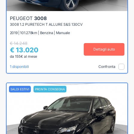
PEUGEOT
3008
3008 1.2 PURETECH T ALLURE S&S 130CV
2019 | 101.278km | Benzina | Manuale
€ 14.248
€ 13.020
Dettagli auto
da 155€ al mese
1 disponibili
Confronta
SALDI ESTIVI
PRONTA CONSEGNA