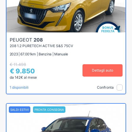
PEUGEOT
208
208 1.2 PURETECH ACTIVE S&S 75CV
2023 | 67.001km | Benzina | Manuale
€ 11.498
€ 9.850
Dettagli auto
da 142€ al mese
1 disponibili
Confronta
SALDI ESTIVI
PRONTA CONSEGNA