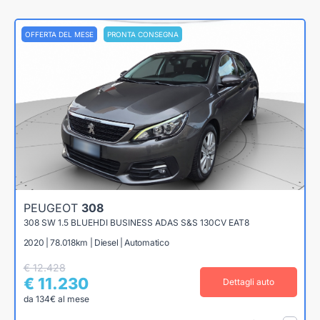
OFFERTA DEL MESE
PRONTA CONSEGNA
PEUGEOT
308
308 SW 1.5 BLUEHDI BUSINESS ADAS S&S 130CV EAT8
2020 | 78.018km | Diesel | Automatico
€ 12.428
€ 11.230
Dettagli auto
da 134€ al mese