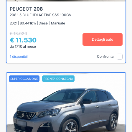
PEUGEOT
208
208 1.5 BLUEHDI ACTIVE S&S 100CV
2021 | 80.441km | Diesel | Manuale
€ 13.020
€ 11.530
Dettagli auto
da 171€ al mese
1 disponibili
Confronta
SUPER OCCASIONE
PRONTA CONSEGNA