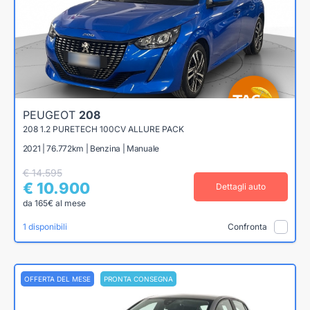
PEUGEOT
208
208 1.2 PURETECH 100CV ALLURE PACK
2021 | 76.772km | Benzina | Manuale
€ 14.595
€ 10.900
Dettagli auto
da 165€ al mese
1 disponibili
Confronta
OFFERTA DEL MESE
PRONTA CONSEGNA