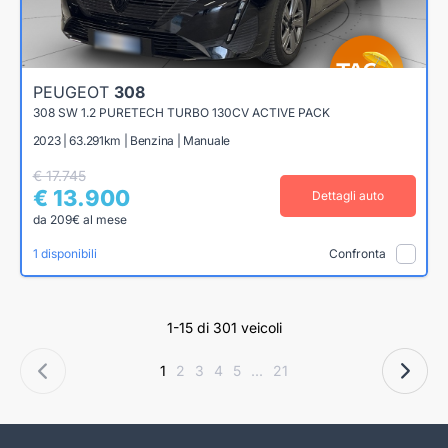
PEUGEOT
308
308 SW 1.2 PURETECH TURBO 130CV ACTIVE PACK
2023 | 63.291km | Benzina | Manuale
€ 17.745
€ 13.900
Dettagli auto
da 209€ al mese
1 disponibili
Confronta
1-15 di 301 veicoli
1
2
3
4
5
...
21