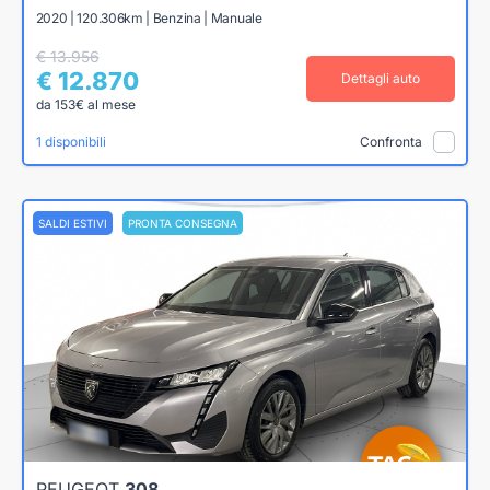
2020 | 120.306km | Benzina | Manuale
€ 13.956
€ 12.870
Dettagli auto
da 153€ al mese
1 disponibili
Confronta
SALDI ESTIVI
PRONTA CONSEGNA
PEUGEOT
308